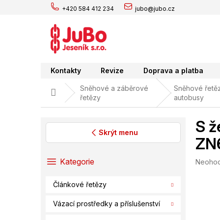
Přejít
+420 584 412 234
jubo@jubo.cz
na
obsah
Kontakty
Revize
Doprava a platba
Sněhové a záběrové
Sněhové řetěz
Domů
řetězy
autobusy
S ž
Skrýt menu
ZN
P
o
Přeskočit
Kategorie
Průměr
Neoho
s
kategorie
hodnoc
t
produk
Článkové řetězy
r
je
0,0
a
Vázací prostředky a příslušenství
z
n
5