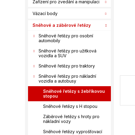
n
Zařízení pro zvedání a manipulaci
hvězdič
í
Vázací body
p
a
Sněhové a záběrové řetězy
n
e
Sněhové řetězy pro osobní
automobily
l
Sněhové řetězy pro užitková
vozidla a SUV
Sněhové řetězy pro traktory
Sněhové řetězy pro nákladní
vozidla a autobusy
Sněhové řetězy s žebříkovou
stopou
Sněhové řetězy s H stopou
Záběrové řetězy s hroty pro
nákladní vozy
Sněhové řetězy vyprošťovací