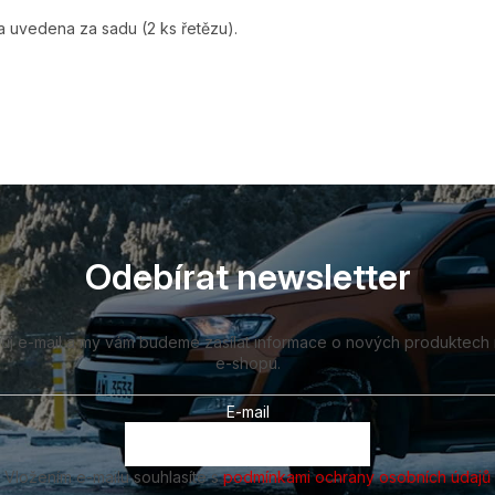
 uvedena za sadu (2 ks řetězu).
Odebírat newsletter
vůj e-mail a my vám budeme zasílat informace o nových produktech
e-shopu.
E-mail
Vložením e-mailu souhlasíte s
podmínkami ochrany osobních údajů