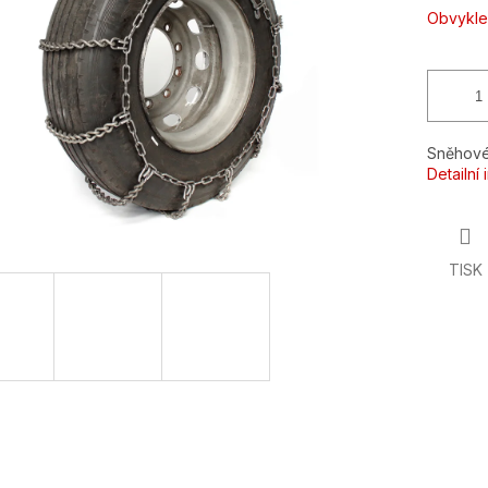
ek.
Obvykle
Sněhové
Detailní
TISK