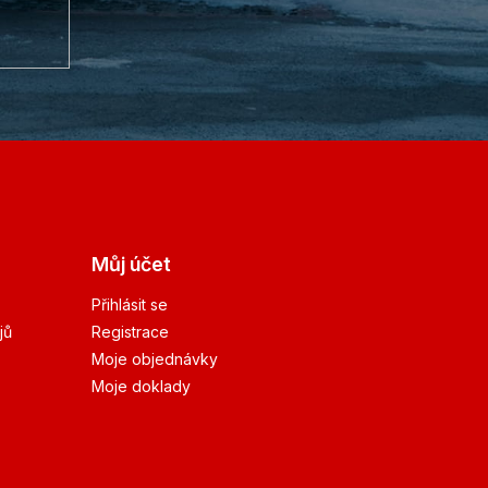
Můj účet
Přihlásit se
jů
Registrace
Moje objednávky
Moje doklady