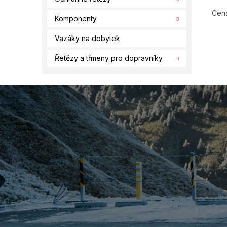
Cena
Komponenty
Vazáky na dobytek
Řetězy a třmeny pro dopravníky
Z
á
p
a
t
í
Vložte s