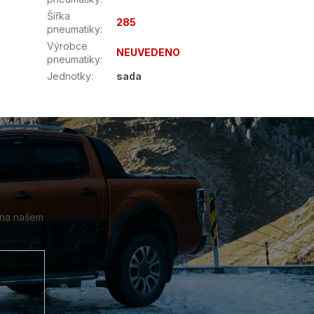
Šířka
285
pneumatiky
:
Výrobce
NEUVEDENO
pneumatiky
:
Jednotky
:
sada
 na našem