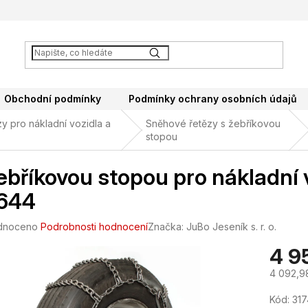
Obchodní podmínky
Podmínky ochrany osobních údajů
y pro nákladní vozidla a
Sněhové řetězy s žebříkovou
stopou
ebříkovou stopou pro nákladní 
644
né
dnoceno
Podrobnosti hodnocení
Značka:
JuBo Jeseník s. r. o.
ení
4 9
tu
4 092,9
Měrná
Kód:
317
cena: