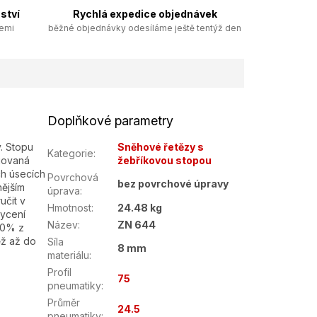
ství
Rychlá expedice objednávek
zemi
běžné objednávky odesíláme ještě tentýž den
Doplňkové parametry
. Stopu
Sněhové řetězy s
Kategorie
:
egovaná
žebříkovou stopou
h úsecích
Povrchová
bez povrchové úpravy
nějším
úprava
:
učit v
Hmotnost
:
24.48 kg
ycení
Název
:
ZN 644
50% z
ěž až do
Síla
8 mm
materiálu
:
Profil
75
pneumatiky
:
Průměr
24.5
pneumatiky
: