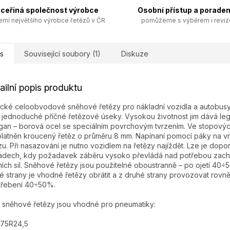
ceřiná společnost výrobce
Osobní přístup a poraden
emí největšího výrobce řetězů v ČR
pomůžeme s výběrem i revi
s
Související soubory (1)
Diskuze
ailní popis produktu
ické celoobvodové sněhové řetězy pro nákladní vozidla a autobusy
í jednoduché příčné řetězové úseky. Vysokou životnost jim dává l
an – borová ocel se speciálním povrchovým tvrzením. Ve stopovýc
platněn kroucený řetěz o průměru 8 mm. Napínaní pomocí páky na v
zu. Při nasazování je nutno vozidlem na řetězy najíždět. Lze je dopor
adech, kdy požadavek záběru vysoko převládá nad potřebou zach
ích sil. Sněhové řetězy jsou použitelné oboustranně – po ojetí 40÷
é strany je vhodné řetězy obrátit a z druhé strany provozovat rovn
třebení 40÷50%.
 sněhové řetězy jsou vhodné pro pneumatiky:
/75R24,5