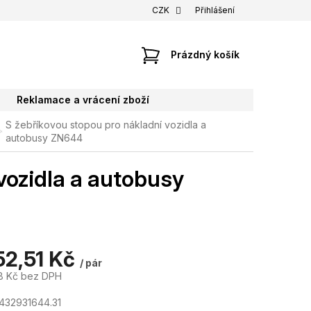
CZK
Přihlášení
NÁKUPNÍ
Prázdný košík
KOŠÍK
Reklamace a vrácení zboží
S žebříkovou stopou pro nákladní vozidla a
autobusy ZN644
vozidla a autobusy
52,51 Kč
/ pár
8 Kč bez DPH
432931644.31