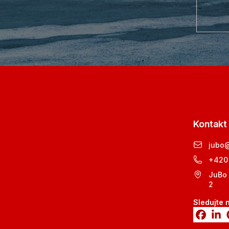
Kontakt
jubo
+420
JuBo 
2
Sledujte 