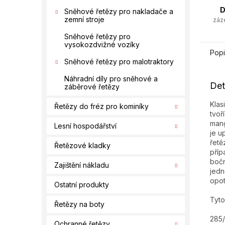
D
Sněhové řetězy pro nakladače a
zemní stroje
záz
Sněhové řetězy pro
vysokozdvižné vozíky
Popi
Sněhové řetězy pro malotraktory
Náhradní díly pro sněhové a
Det
záběrové řetězy
Klas
Řetězy do fréz pro kominíky
tvoř
mang
Lesní hospodářství
je u
řetě
Řetězové kladky
příp
bočn
Zajištění nákladu
jedn
opo
Ostatní produkty
Tyto
Řetězy na boty
285
Ochranné řetězy