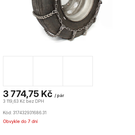
3 774,75 Kč
/ pár
3 119,63 Kč bez DPH
Měrná
Kód:
317432931686.31
cena:
Obvykle do 7 dní