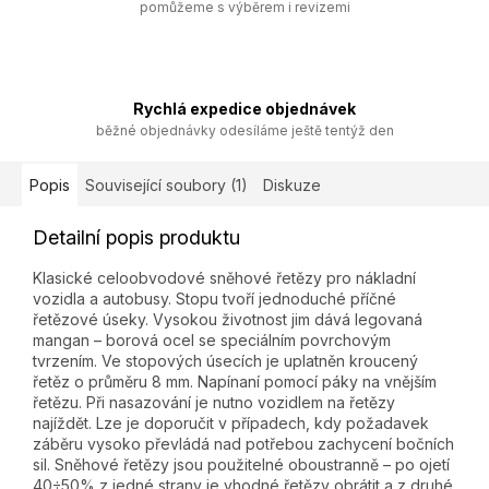
pomůžeme s výběrem i revizemi
Rychlá expedice objednávek
běžné objednávky odesíláme ještě tentýž den
Popis
Související soubory (1)
Diskuze
Detailní popis produktu
Klasické celoobvodové sněhové řetězy pro nákladní
vozidla a autobusy. Stopu tvoří jednoduché příčné
řetězové úseky. Vysokou životnost jim dává legovaná
mangan – borová ocel se speciálním povrchovým
tvrzením. Ve stopových úsecích je uplatněn kroucený
řetěz o průměru 8 mm. Napínaní pomocí páky na vnějším
řetězu. Při nasazování je nutno vozidlem na řetězy
najíždět. Lze je doporučit v případech, kdy požadavek
záběru vysoko převládá nad potřebou zachycení bočních
sil. Sněhové řetězy jsou použitelné oboustranně – po ojetí
40÷50% z jedné strany je vhodné řetězy obrátit a z druhé