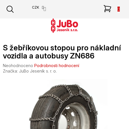
Přejít
NÁKU
CZK
na
obsah
KOŠÍK
S žebříkovou stopou pro nákladní
vozidla a autobusy ZN686
Průměrné
Neohodnoceno
Podrobnosti hodnocení
hodnocení
Značka:
JuBo Jeseník s. r. o.
produktu
je
0,0
z
5
hvězdiček.