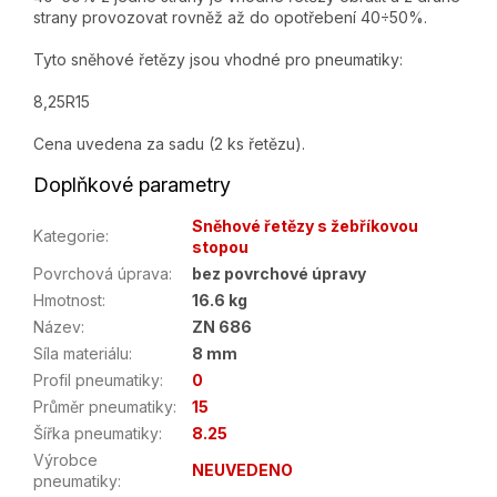
strany provozovat rovněž až do opotřebení 40÷50%.
Tyto sněhové řetězy jsou vhodné pro pneumatiky:
8,25R15
Cena uvedena za sadu (2 ks řetězu).
Doplňkové parametry
Sněhové řetězy s žebříkovou
Kategorie
:
stopou
Povrchová úprava
:
bez povrchové úpravy
Hmotnost
:
16.6 kg
Název
:
ZN 686
Síla materiálu
:
8 mm
Profil pneumatiky
:
0
Průměr pneumatiky
:
15
Šířka pneumatiky
:
8.25
Výrobce
NEUVEDENO
pneumatiky
: