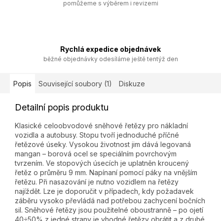
pomůžeme s výběrem i revizemi
Rychlá expedice objednávek
běžné objednávky odesíláme ještě tentýž den
Popis
Související soubory (1)
Diskuze
Detailní popis produktu
Klasické celoobvodové sněhové řetězy pro nákladní
vozidla a autobusy. Stopu tvoří jednoduché příčné
řetězové úseky. Vysokou životnost jim dává legovaná
mangan – borová ocel se speciálním povrchovým
tvrzením. Ve stopových úsecích je uplatněn kroucený
řetěz o průměru 9 mm. Napínaní pomocí páky na vnějším
řetězu. Při nasazování je nutno vozidlem na řetězy
najíždět. Lze je doporučit v případech, kdy požadavek
záběru vysoko převládá nad potřebou zachycení bočních
sil. Sněhové řetězy jsou použitelné oboustranně – po ojetí
40÷50% z jedné strany je vhodné řetězy obrátit a z druhé