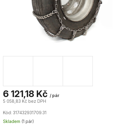
6 121,18 Kč
/ pár
5 058,83 Kč bez DPH
Měrná
Kód:
317432931709.31
cena:
Skladem
(1 pár)