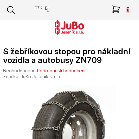
Přejít
NÁKU
CZK
na
obsah
KOŠÍK
S žebříkovou stopou pro nákladní
vozidla a autobusy ZN709
Průměrné
Neohodnoceno
Podrobnosti hodnocení
hodnocení
Značka:
JuBo Jeseník s. r. o.
produktu
je
0,0
z
5
hvězdiček.