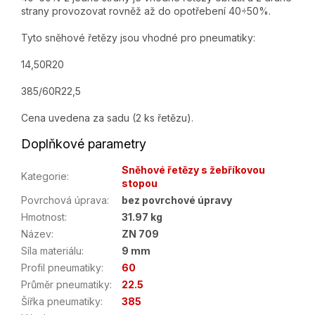
strany provozovat rovněž až do opotřebení 40÷50%.
Tyto sněhové řetězy jsou vhodné pro pneumatiky:
14,50R20
385/60R22,5
Cena uvedena za sadu (2 ks řetězu).
Doplňkové parametry
Sněhové řetězy s žebříkovou
Kategorie
:
stopou
Povrchová úprava
:
bez povrchové úpravy
Hmotnost
:
31.97 kg
Název
:
ZN 709
Síla materiálu
:
9 mm
Profil pneumatiky
:
60
Průměr pneumatiky
:
22.5
Šířka pneumatiky
:
385