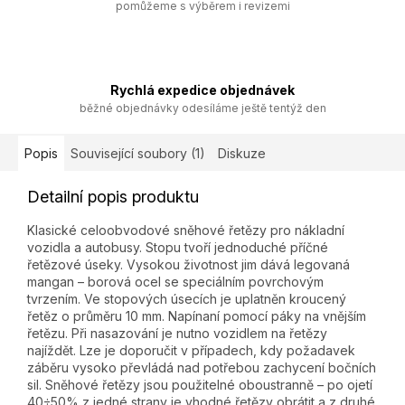
pomůžeme s výběrem i revizemi
Rychlá expedice objednávek
běžné objednávky odesíláme ještě tentýž den
Popis
Související soubory (1)
Diskuze
Detailní popis produktu
Klasické celoobvodové sněhové řetězy pro nákladní
vozidla a autobusy. Stopu tvoří jednoduché příčné
řetězové úseky. Vysokou životnost jim dává legovaná
mangan – borová ocel se speciálním povrchovým
tvrzením. Ve stopových úsecích je uplatněn kroucený
řetěz o průměru 10 mm. Napínaní pomocí páky na vnějším
řetězu. Při nasazování je nutno vozidlem na řetězy
najíždět. Lze je doporučit v případech, kdy požadavek
záběru vysoko převládá nad potřebou zachycení bočních
sil. Sněhové řetězy jsou použitelné oboustranně – po ojetí
40÷50% z jedné strany je vhodné řetězy obrátit a z druhé