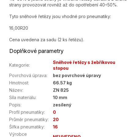
strany provozovat rovněž až do opotřebení 40÷50%.
Tyto sněhové řetězy jsou vhodné pro pneumatiky:
16,00R20
Cena uvedena za sadu (2 ks řetězu).
Doplňkové parametry
Sněhové řetězy s žebříkovou
Kategorie
:
stopou
Povrchová úprava
:
bez povrchové úpravy
Hmotnost
:
66.57 kg
Název
:
ZN 825
Síla materiálu
:
10 mm
Popis
:
zesílený
Profil pneumatiky
:
0
Průměr pneumatiky
:
20
Šířka pneumatiky
:
16
Výrobce
NEUVEDENO