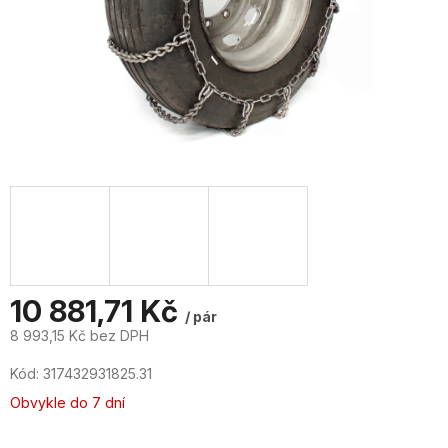
10 881,71 Kč
/ pár
8 993,15 Kč bez DPH
Měrná
Kód:
317432931825.31
cena:
Obvykle do 7 dní