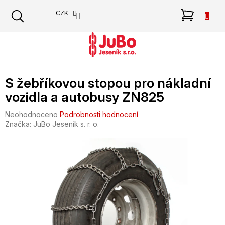
Přejít
NÁKU
CZK
na
obsah
KOŠÍK
S žebříkovou stopou pro nákladní
vozidla a autobusy ZN825
Průměrné
Neohodnoceno
Podrobnosti hodnocení
hodnocení
Značka:
JuBo Jeseník s. r. o.
produktu
je
0,0
z
5
hvězdiček.