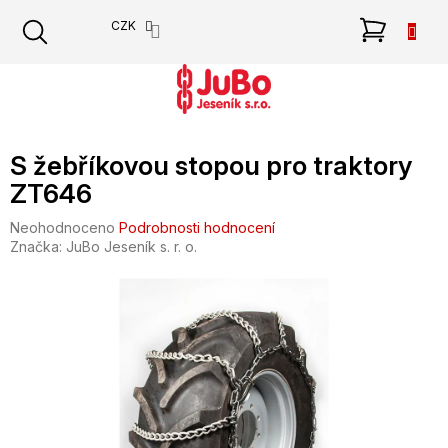
Přejít
NÁKU
CZK
na
obsah
KOŠÍK
S žebříkovou stopou pro traktory
ZT646
Průměrné
Neohodnoceno
Podrobnosti hodnocení
hodnocení
Značka:
JuBo Jeseník s. r. o.
produktu
je
0,0
z
5
hvězdiček.