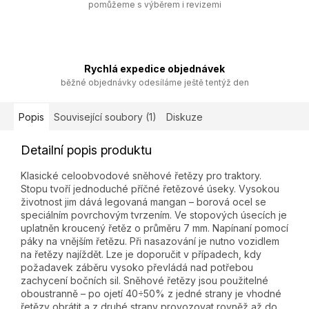
pomůžeme s výběrem i revizemi
Rychlá expedice objednávek
běžné objednávky odesíláme ještě tentýž den
Popis
Související soubory (1)
Diskuze
Detailní popis produktu
Klasické celoobvodové sněhové řetězy pro traktory.
Stopu tvoří jednoduché příčné řetězové úseky. Vysokou
životnost jim dává legovaná mangan – borová ocel se
speciálním povrchovým tvrzením. Ve stopových úsecích je
uplatněn kroucený řetěz o průměru 7 mm. Napínaní pomocí
páky na vnějším řetězu. Při nasazování je nutno vozidlem
na řetězy najíždět. Lze je doporučit v případech, kdy
požadavek záběru vysoko převládá nad potřebou
zachycení bočních sil. Sněhové řetězy jsou použitelné
oboustranně – po ojetí 40÷50% z jedné strany je vhodné
řetězy obrátit a z druhé strany provozovat rovněž až do