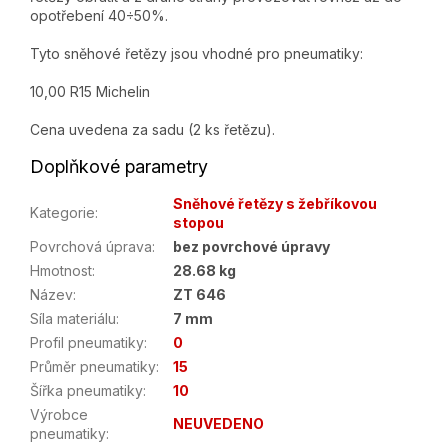
opotřebení 40÷50%.
Tyto sněhové řetězy jsou vhodné pro pneumatiky:
10,00 R15 Michelin
Cena uvedena za sadu (2 ks řetězu).
Doplňkové parametry
Sněhové řetězy s žebříkovou
Kategorie
:
stopou
Povrchová úprava
:
bez povrchové úpravy
Hmotnost
:
28.68 kg
Název
:
ZT 646
Síla materiálu
:
7 mm
Profil pneumatiky
:
0
Průměr pneumatiky
:
15
Šířka pneumatiky
:
10
Výrobce
NEUVEDENO
pneumatiky
: