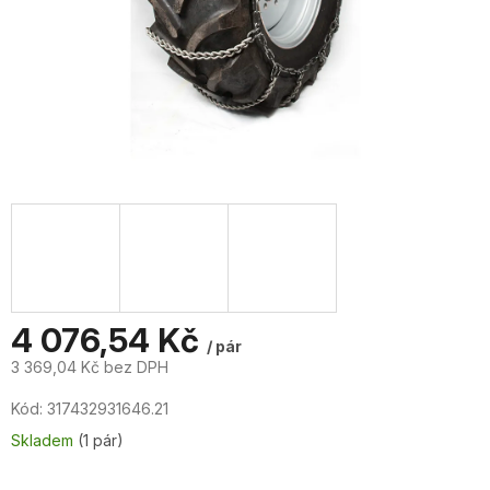
4 076,54 Kč
/ pár
3 369,04 Kč bez DPH
Měrná
Kód:
317432931646.21
cena:
Skladem
(1 pár)