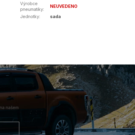
Výrobce
NEUVEDENO
pneumatiky
:
Jednotky
:
sada
 na našem