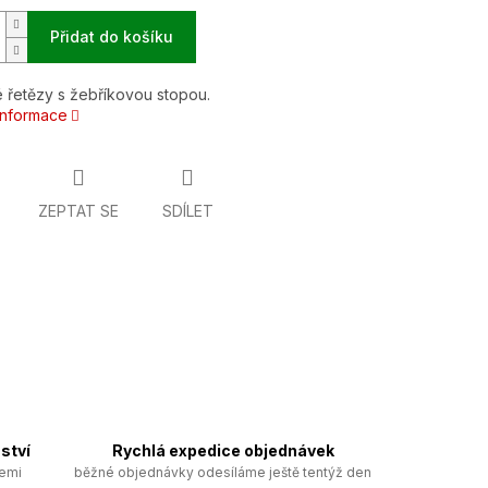
Přidat do košíku
 řetězy s žebříkovou stopou.
 informace
ZEPTAT SE
SDÍLET
ství
Rychlá expedice objednávek
zemi
běžné objednávky odesíláme ještě tentýž den