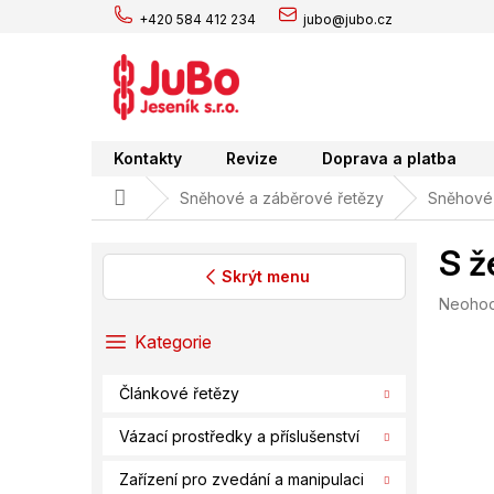
Přejít
+420 584 412 234
jubo@jubo.cz
na
obsah
Kontakty
Revize
Doprava a platba
Domů
Sněhové a záběrové řetězy
Sněhové 
S ž
Skrýt menu
Průměr
Neoho
P
hodnoc
o
Přeskočit
Kategorie
produk
s
kategorie
je
t
0,0
Článkové řetězy
r
z
a
5
Vázací prostředky a příslušenství
hvězdič
n
n
Zařízení pro zvedání a manipulaci