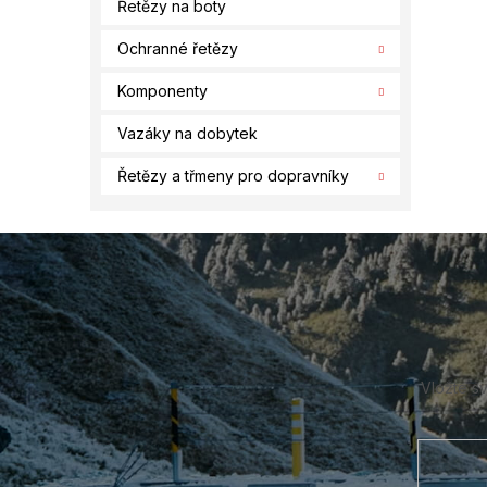
Řetězy na boty
Ochranné řetězy
Komponenty
Vazáky na dobytek
Řetězy a třmeny pro dopravníky
Z
á
p
a
t
í
Vložte s