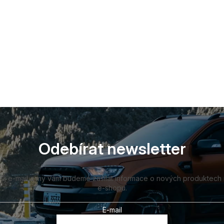
Odebírat newsletter
vůj e-mail a my vám budeme zasílat informace o nových produktech
e-shopu.
E-mail