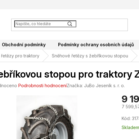
Obchodní podmínky
Podmínky ochrany osobních údajů
řetězy pro traktory
Sněhové řetězy s žebříkovou stopou
ebříkovou stopou pro traktory 
né
dnoceno
Podrobnosti hodnocení
Značka:
JuBo Jeseník s. r. o.
ení
9 1
tu
7 599,5
Měrná
Kód:
317
cena:
ek.
Sklade