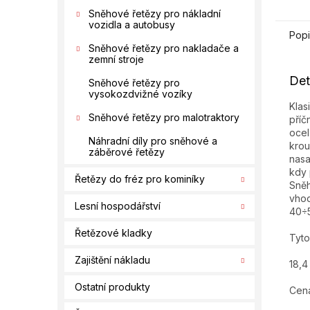
Sněhové řetězy pro nákladní
vozidla a autobusy
Popi
Sněhové řetězy pro nakladače a
zemní stroje
Det
Sněhové řetězy pro
vysokozdvižné vozíky
Klas
Sněhové řetězy pro malotraktory
příč
ocel
Náhradní díly pro sněhové a
krou
záběrové řetězy
nasa
kdy 
Řetězy do fréz pro kominíky
Sněh
vhod
Lesní hospodářství
40÷
Řetězové kladky
Tyto
Zajištění nákladu
18,4
Ostatní produkty
Cena