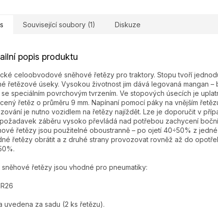
s
Související soubory (1)
Diskuze
ailní popis produktu
ické celoobvodové sněhové řetězy pro traktory. Stopu tvoří jedno
né řetězové úseky. Vysokou životnost jim dává legovaná mangan –
 se speciálním povrchovým tvrzením. Ve stopových úsecích je upla
cený řetěz o průměru 9 mm. Napínaní pomocí páky na vnějším řetězu
zování je nutno vozidlem na řetězy najíždět. Lze je doporučit v pří
požadavek záběru vysoko převládá nad potřebou zachycení bočníc
ové řetězy jsou použitelné oboustranně – po ojetí 40÷50% z jedné 
né řetězy obrátit a z druhé strany provozovat rovněž až do opotře
50%.
 sněhové řetězy jsou vhodné pro pneumatiky:
 R26
 uvedena za sadu (2 ks řetězu).