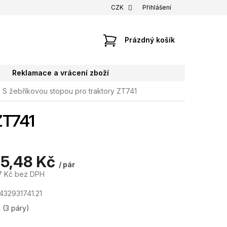
CZK
Přihlášení
NÁKUPNÍ
Prázdný košík
KOŠÍK
Reklamace a vrácení zboží
S žebříkovou stopou pro traktory ZT741
ZT741
95,48 Kč
/ pár
7 Kč bez DPH
432931741.21
m
(3 páry)