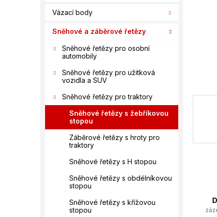
í
Vázací body
p
a
Sněhové a záběrové řetězy
n
e
Sněhové řetězy pro osobní
automobily
l
Sněhové řetězy pro užitková
vozidla a SUV
Sněhové řetězy pro traktory
Sněhové řetězy s žebříkovou
stopou
Záběrové řetězy s hroty pro
traktory
Sněhové řetězy s H stopou
Sněhové řetězy s obdélníkovou
stopou
D
Sněhové řetězy s křížovou
stopou
záz