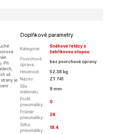
Doplňkové parametry
duché
Sněhové řetězy s
Kategorie
:
 borová
žebříkovou stopou
tněn
Povrchová
bez povrchové úpravy
. Při
úprava
:
padech,
Hmotnost
:
52.38 kg
h sil.
Název
:
ZT 741
strany je
bení
Síla
9 mm
materiálu
:
Profil
0
pneumatiky
:
Průměr
26
pneumatiky
:
Šířka
18.4
pneumatiky
: