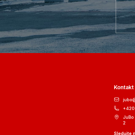
Kontakt
jubo
+420
JuBo 
2
Sledujte 