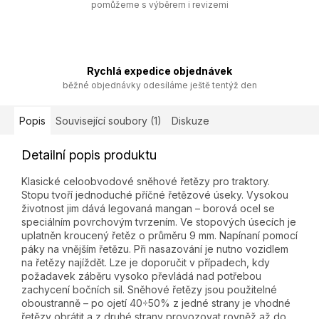
pomůžeme s výběrem i revizemi
Rychlá expedice objednávek
běžné objednávky odesíláme ještě tentýž den
Popis
Související soubory (1)
Diskuze
Detailní popis produktu
Klasické celoobvodové sněhové řetězy pro traktory.
Stopu tvoří jednoduché příčné řetězové úseky. Vysokou
životnost jim dává legovaná mangan – borová ocel se
speciálním povrchovým tvrzením. Ve stopových úsecích je
uplatněn kroucený řetěz o průměru 9 mm. Napínaní pomocí
páky na vnějším řetězu. Při nasazování je nutno vozidlem
na řetězy najíždět. Lze je doporučit v případech, kdy
požadavek záběru vysoko převládá nad potřebou
zachycení bočních sil. Sněhové řetězy jsou použitelné
oboustranně – po ojetí 40÷50% z jedné strany je vhodné
řetězy obrátit a z druhé strany provozovat rovněž až do