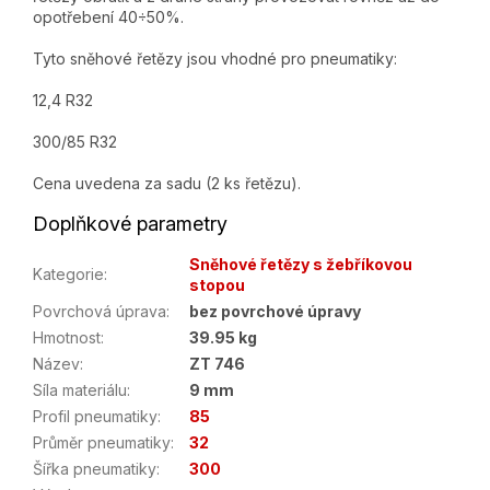
opotřebení 40÷50%.
Tyto sněhové řetězy jsou vhodné pro pneumatiky:
12,4 R32
300/85 R32
Cena uvedena za sadu (2 ks řetězu).
Doplňkové parametry
Sněhové řetězy s žebříkovou
Kategorie
:
stopou
Povrchová úprava
:
bez povrchové úpravy
Hmotnost
:
39.95 kg
Název
:
ZT 746
Síla materiálu
:
9 mm
Profil pneumatiky
:
85
Průměr pneumatiky
:
32
Šířka pneumatiky
:
300