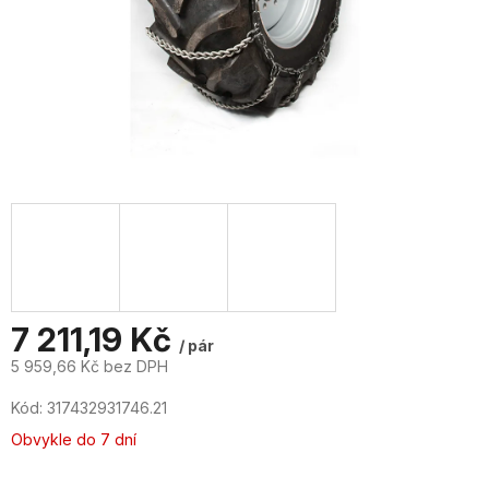
7 211,19 Kč
/ pár
5 959,66 Kč bez DPH
Měrná
Kód:
317432931746.21
cena:
Obvykle do 7 dní