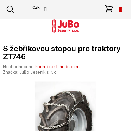
Přejít
NÁKU
CZK
na
obsah
KOŠÍK
S žebříkovou stopou pro traktory
ZT746
Průměrné
Neohodnoceno
Podrobnosti hodnocení
hodnocení
Značka:
JuBo Jeseník s. r. o.
produktu
je
0,0
z
5
hvězdiček.