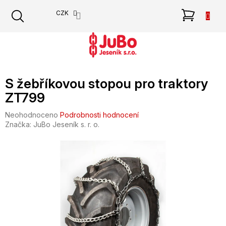
Přejít
NÁKU
CZK
na
obsah
KOŠÍK
S žebříkovou stopou pro traktory
ZT799
Průměrné
Neohodnoceno
Podrobnosti hodnocení
hodnocení
Značka:
JuBo Jeseník s. r. o.
produktu
je
0,0
z
5
hvězdiček.