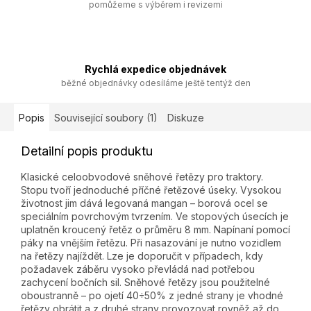
pomůžeme s výběrem i revizemi
Rychlá expedice objednávek
běžné objednávky odesíláme ještě tentýž den
Popis
Související soubory (1)
Diskuze
Detailní popis produktu
Klasické celoobvodové sněhové řetězy pro traktory.
Stopu tvoří jednoduché příčné řetězové úseky. Vysokou
životnost jim dává legovaná mangan – borová ocel se
speciálním povrchovým tvrzením. Ve stopových úsecích je
uplatněn kroucený řetěz o průměru 8 mm. Napínaní pomocí
páky na vnějším řetězu. Při nasazování je nutno vozidlem
na řetězy najíždět. Lze je doporučit v případech, kdy
požadavek záběru vysoko převládá nad potřebou
zachycení bočních sil. Sněhové řetězy jsou použitelné
oboustranně – po ojetí 40÷50% z jedné strany je vhodné
řetězy obrátit a z druhé strany provozovat rovněž až do