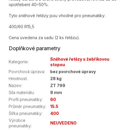
opotřebení 40÷50%.
Tyto sněhové řetězy jsou vhodné pro pneumatiky:
400/60 R15,5
Cena uvedena za sadu (2 ks řetězu).
Doplňkové parametry
Sněhové řetězy s žebříkovou
Kategorie
:
stopou
Povrchová úprava
:
bez povrchové úpravy
Hmotnost
:
28 kg
Název
:
ZT 799
Síla materiálu
:
8 mm
Profil pneumatiky
:
60
Průměr pneumatiky
:
15.5
Šířka pneumatiky
:
400
Výrobce
NEUVEDENO
pneumatiky
: