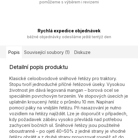
pomůžeme s výběrem i revizemi
Rychlá expedice objednávek
běžné objednávky odesíláme ještě tentýž den
Popis
Související soubory (1)
Diskuze
Detailní popis produktu
Klasické celoobvodové sněhové řetězy pro traktory.
Stopu tvoří jednoduché příčné řetězové úseky. Vysokou
životnost jim dává legovaná mangan – borová ocel se
speciálním povrchovým tvrzením. Ve stopových úsecích je
uplatněn kroucený řetěz o průměru 10 mm. Napínaní
pomocí páky na vnějším řetězu. Při nasazování je nutno
vozidlem na řetězy najíždět. Lze je doporučit v případech,
kdy požadavek záběru vysoko převládá nad potřebou
zachycení bočních sil. Sněhové řetězy jsou použitelné
oboustranně – po ojetí 40÷50% z jedné strany je vhodné
řetězy obrátit a z druhé strany provozovat rovněž až do