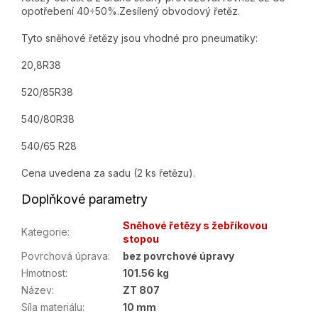
opotřebení 40÷50%.Zesílený obvodový řetěz.
Tyto sněhové řetězy jsou vhodné pro pneumatiky:
20,8R38
520/85R38
540/80R38
540/65 R28
Cena uvedena za sadu (2 ks řetězu).
Doplňkové parametry
Sněhové řetězy s žebříkovou
Kategorie
:
stopou
Povrchová úprava
:
bez povrchové úpravy
Hmotnost
:
101.56 kg
Název
:
ZT 807
Síla materiálu
:
10 mm