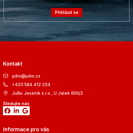
Přihlásit se
Kontakt
jubo
@
jubo.cz
+420 584 412 234
JuBo Jeseník s.r.o., U Jatek 600/2
Sledujte nás
Informace pro vás