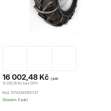
16 002,48 Kč
/ pár
13 225,19 Kč bez DPH
Měrná
Kód:
317432931807.21
cena:
Skladem
(1 pár)