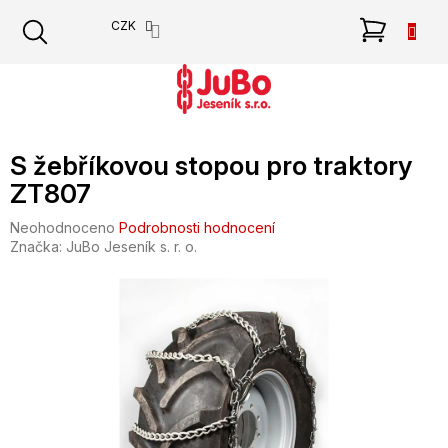
Přejít
NÁKU
CZK
na
obsah
KOŠÍK
S žebříkovou stopou pro traktory
ZT807
Průměrné
Neohodnoceno
Podrobnosti hodnocení
hodnocení
Značka:
JuBo Jeseník s. r. o.
produktu
je
0,0
z
5
hvězdiček.