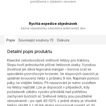
pomůžeme s výběrem i revizemi
Rychlá expedice objednávek
běžné objednávky odesíláme ještě tentýž den
Popis
Související soubory (1)
Diskuze
Detailní popis produktu
Klasické celoobvodové sněhové řetězy pro traktory.
Stopu tvoří jednoduché příčné řetězové úseky. Vysokou
životnost jim dává legovaná mangan – borová ocel se
speciálním povrchovým tvrzením. Ve stopových úsecích je
uplatněn kroucený řetěz o průměru 9 mm. Napínaní pomocí
páky na vnějším řetězu. Při nasazování je nutno vozidlem
na řetězy najíždět. Lze je doporučit v případech, kdy
požadavek záběru vysoko převládá nad potřebou
zachycení bočních sil. Sněhové řetězy jsou použitelné
oboustranně – po ojetí 40÷50% z jedné strany je vhodné
řetězy obrátit a z druhé strany provozovat rovněž až do