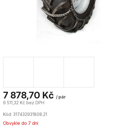
7 878,70 Kč
/ pár
6 511,32 Kč bez DPH
Měrná
Kód:
317432931808.21
cena:
Obvykle do 7 dní