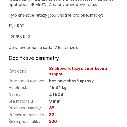
opotřebení 40÷50%. Zesílený obvodový řetěz.
Tyto sněhové řetězy jsou vhodné pro pneumatiky:
12,4 R32
320/85 R32
Cena uvedena za sadu (2 ks řetězu).
Doplňkové parametry
Sněhové řetězy s žebříkovou
Kategorie
:
stopou
Povrchová úprava
:
bez povrchové úpravy
Hmotnost
:
45.34 kg
Název
:
ZT808
Síla materiálu
:
9 mm
Profil pneumatiky
:
85
Průměr pneumatiky
:
32
Šířka pneumatiky
:
320