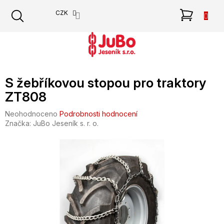
Přejít
NÁKU
CZK
na
obsah
KOŠÍK
S žebříkovou stopou pro traktory
ZT808
Průměrné
Neohodnoceno
Podrobnosti hodnocení
hodnocení
Značka:
JuBo Jeseník s. r. o.
produktu
je
0,0
z
5
hvězdiček.