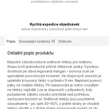
pomůžeme s výběrem i revizemi
Rychlá expedice objednávek
běžné objednávky odesíláme ještě tentýž den
Popis
Související soubory (1)
Diskuze
Detailní popis produktu
Klasické celoobvodové sněhové řetězy pro traktory.
Stopu tvoří jednoduché příčné řetězové úseky. Vysokou
životnost jim dává legovaná mangan – borová ocel se
speciálním povrchovým tvrzením. Ve stopových úsecích je
uplatněn kroucený řetěz o průměru 9 mm. Napínaní pomocí
páky na vnějším řetězu. Při nasazování je nutno vozidlem
na řetězy najíždět. Lze je doporučit v případech, kdy
požadavek záběru vysoko převládá nad potřebou
zachycení bočních sil. Sněhové řetězy jsou použitelné
oboustranně – po ojetí 40÷50% z jedné strany je vhodné
řetězy obrátit a z druhé strany provozovat rovněž až do