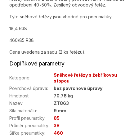
opotřebení 40÷50%. Zesílený obvodový řetěz.
Tyto sněhové řetězy jsou vhodné pro pneumatiky:
18,4 R38
460/85 R38
Cena uvedena za sadu (2 ks řetězu).
Doplňkové parametry
Sněhové řetězy s žebříkovou
Kategorie
:
stopou
Povrchová úprava
:
bez povrchové úpravy
Hmotnost
:
70.78 kg
Název
:
ZT863
Síla materiálu
:
9 mm
Profil pneumatiky
:
85
Průměr pneumatiky
:
38
Šířka pneumatiky
:
460