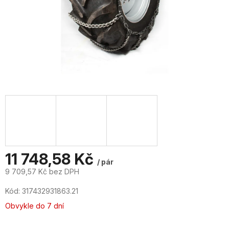
11 748,58 Kč
/ pár
9 709,57 Kč bez DPH
Měrná
Kód:
317432931863.21
cena:
Obvykle do 7 dní