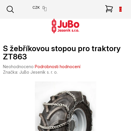
Přejít
NÁKU
CZK
na
obsah
KOŠÍK
S žebříkovou stopou pro traktory
ZT863
Průměrné
Neohodnoceno
Podrobnosti hodnocení
hodnocení
Značka:
JuBo Jeseník s. r. o.
produktu
je
0,0
z
5
hvězdiček.