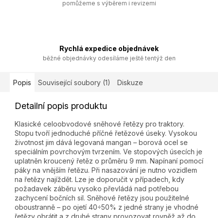
pomůžeme s výběrem i revizemi
Rychlá expedice objednávek
běžné objednávky odesíláme ještě tentýž den
Popis
Související soubory (1)
Diskuze
Detailní popis produktu
Klasické celoobvodové sněhové řetězy pro traktory.
Stopu tvoří jednoduché příčné řetězové úseky. Vysokou
životnost jim dává legovaná mangan – borová ocel se
speciálním povrchovým tvrzením. Ve stopových úsecích je
uplatněn kroucený řetěz o průměru 9 mm. Napínaní pomocí
páky na vnějším řetězu. Při nasazování je nutno vozidlem
na řetězy najíždět. Lze je doporučit v případech, kdy
požadavek záběru vysoko převládá nad potřebou
zachycení bočních sil. Sněhové řetězy jsou použitelné
oboustranně – po ojetí 40÷50% z jedné strany je vhodné
řetězy obrátit a z druhé strany provozovat rovněž až do