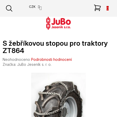
Přejít
NÁKU
CZK
na
obsah
KOŠÍK
S žebříkovou stopou pro traktory
ZT864
Průměrné
Neohodnoceno
Podrobnosti hodnocení
hodnocení
Značka:
JuBo Jeseník s. r. o.
produktu
je
0,0
z
5
hvězdiček.