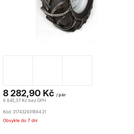
8 282,90 Kč
/ pár
6 845,37 Kč bez DPH
Měrná
Kód:
317432931864.21
cena:
Obvykle do 7 dní