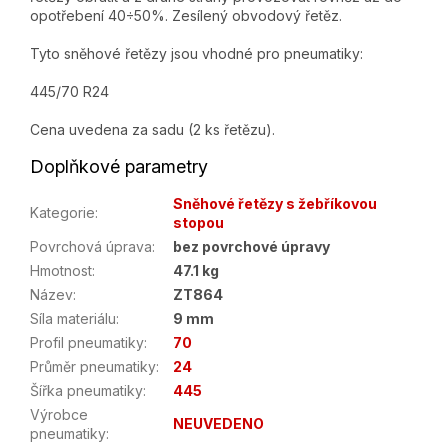
opotřebení 40÷50%. Zesílený obvodový řetěz.
Tyto sněhové řetězy jsou vhodné pro pneumatiky:
445/70 R24
Cena uvedena za sadu (2 ks řetězu).
Doplňkové parametry
Sněhové řetězy s žebříkovou
Kategorie
:
stopou
Povrchová úprava
:
bez povrchové úpravy
Hmotnost
:
47.1 kg
Název
:
ZT864
Síla materiálu
:
9 mm
Profil pneumatiky
:
70
Průměr pneumatiky
:
24
Šířka pneumatiky
:
445
Výrobce
NEUVEDENO
pneumatiky
: