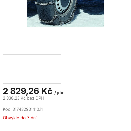
2 829,26 Kč
/ pár
2 338,23 Kč bez DPH
Měrná
Kód:
317432931410.11
cena:
Obvykle do 7 dní