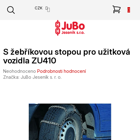
Přejít
NÁKU
CZK
na
obsah
KOŠÍK
S žebříkovou stopou pro užitková
vozidla ZU410
Průměrné
Neohodnoceno
Podrobnosti hodnocení
hodnocení
Značka:
JuBo Jeseník s. r. o.
produktu
je
0,0
z
5
hvězdiček.