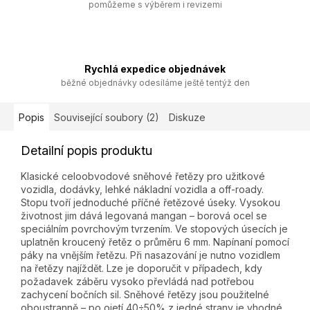
pomůžeme s výběrem i revizemi
Rychlá expedice objednávek
běžné objednávky odesíláme ještě tentýž den
Popis
Související soubory (2)
Diskuze
Detailní popis produktu
Klasické celoobvodové sněhové řetězy pro užitkové
vozidla, dodávky, lehké nákladní vozidla a off-roady.
Stopu tvoří jednoduché příčné řetězové úseky. Vysokou
životnost jim dává legovaná mangan – borová ocel se
speciálním povrchovým tvrzením. Ve stopových úsecích je
uplatněn kroucený řetěz o průměru 6 mm. Napínaní pomocí
páky na vnějším řetězu. Při nasazování je nutno vozidlem
na řetězy najíždět. Lze je doporučit v případech, kdy
požadavek záběru vysoko převládá nad potřebou
zachycení bočních sil. Sněhové řetězy jsou použitelné
oboustranně – po ojetí 40÷50% z jedné strany je vhodné