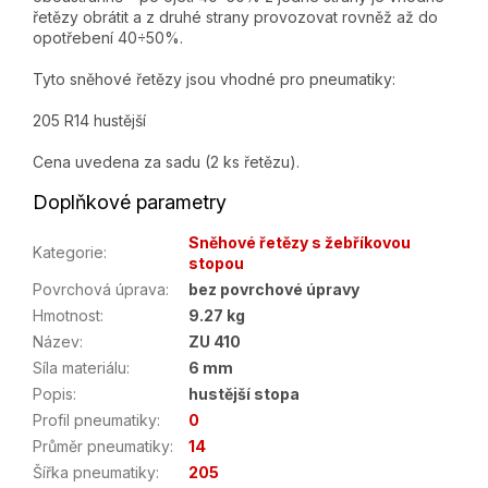
řetězy obrátit a z druhé strany provozovat rovněž až do
opotřebení 40÷50%.
Tyto sněhové řetězy jsou vhodné pro pneumatiky:
205 R14 hustější
Cena uvedena za sadu (2 ks řetězu).
Doplňkové parametry
Sněhové řetězy s žebříkovou
Kategorie
:
stopou
Povrchová úprava
:
bez povrchové úpravy
Hmotnost
:
9.27 kg
Název
:
ZU 410
Síla materiálu
:
6 mm
Popis
:
hustější stopa
Profil pneumatiky
:
0
Průměr pneumatiky
:
14
Šířka pneumatiky
:
205