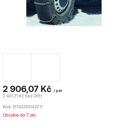
2 906,07 Kč
/ pár
2 401,71 Kč bez DPH
Měrná
Kód:
317432931432.11
cena:
Obvykle do 7 dní