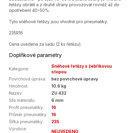
řetězy obrátit a z druhé strany provozovat rovněž až do
opotřebení 40÷50%.
Tyto sněhové řetězy jsou vhodné pro pneumatiky:
235R16
Cena uvedena za sadu (2 ks řetězu).
Doplňkové parametry
Sněhové řetězy s žebříkovou
Kategorie
:
stopou
Povrchová úprava
:
bez povrchové úpravy
Hmotnost
:
10.6 kg
Název
:
ZU 432
Síla materiálu
:
6 mm
Profil pneumatiky
:
16
Průměr pneumatiky
:
16
Šířka pneumatiky
:
235
Výrobce
NEUVEDENO