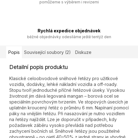
pomůžeme s výběrem i revizemi
Rychlá expedice objednávek
běžné objednávky odesíláme ještě tentýž den
Popis
Související soubory (2)
Diskuze
Detailní popis produktu
Klasické celoobvodové sněhové řetězy pro užitkové
vozidla, dodávky, lehké nákladní vozidla a off-roady.
Stopu tvoří jednoduché příčné řetězové úseky. Vysokou
životnost jim dává legovaná mangan – borová ocel se
speciálním povrchovým tvrzením. Ve stopových úsecích je
uplatněn kroucený řetěz o průměru 6 mm. Napínaní pomocí
páky na vnějším řetězu. Při nasazování je nutno vozidlem
na řetězy najíždět. Lze je doporučit v případech, kdy
požadavek záběru vysoko převládá nad potřebou
zachycení bočních sil. Sněhové řetězy jsou použitelné
oboustranně – po ojetí 40÷50% z jedné strany je vhodné