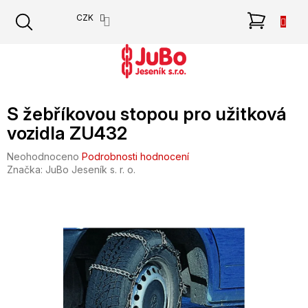
Přejít
NÁKU
CZK
na
obsah
KOŠÍK
S žebříkovou stopou pro užitková
vozidla ZU432
Průměrné
Neohodnoceno
Podrobnosti hodnocení
hodnocení
Značka:
JuBo Jeseník s. r. o.
produktu
je
0,0
z
5
hvězdiček.