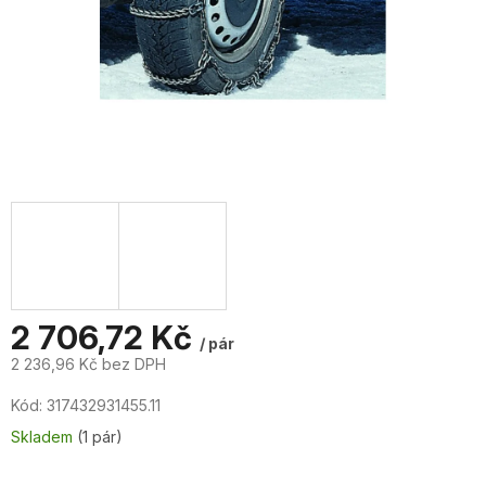
2 706,72 Kč
/ pár
2 236,96 Kč bez DPH
Měrná
Kód:
317432931455.11
cena:
Skladem
(1 pár)