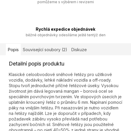
pomůžeme s výběrem i revizemi
Rychlá expedice objednávek
běžné objednávky odesíláme ještě tentýž den
Popis
Související soubory (2)
Diskuze
Detailní popis produktu
Klasické celoobvodové sněhové řetězy pro užitkové
vozidla, dodávky, lehké nákladní vozidla a off-roady.
Stopu tvoří jednoduché příčné řetězové úseky. Vysokou
životnost jim dává legovaná mangan – borová ocel se
speciálním povrchovým tvrzením. Ve stopových úsecích je
uplatněn kroucený řetěz o průměru 6 mm. Napínaní pomocí
páky na vnějším řetězu. Při nasazování je nutno vozidlem
na řetězy najíždět. Lze je doporučit v případech, kdy
požadavek záběru vysoko převládá nad potřebou
zachycení bočních sil. Sněhové řetězy jsou použitelné
oboustranně – po ojetí 40÷50% z jedné strany je vhodné