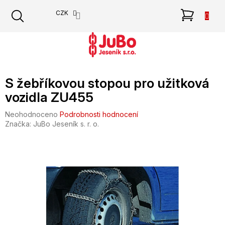
Přejít
NÁKU
CZK
na
obsah
KOŠÍK
S žebříkovou stopou pro užitková
vozidla ZU455
Průměrné
Neohodnoceno
Podrobnosti hodnocení
hodnocení
Značka:
JuBo Jeseník s. r. o.
produktu
je
0,0
z
5
hvězdiček.