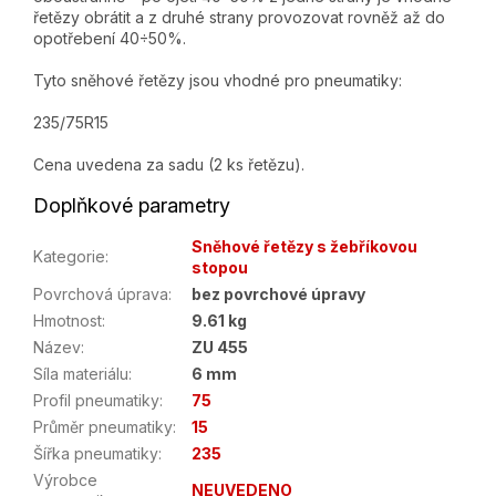
řetězy obrátit a z druhé strany provozovat rovněž až do
opotřebení 40÷50%.
Tyto sněhové řetězy jsou vhodné pro pneumatiky:
235/75R15
Cena uvedena za sadu (2 ks řetězu).
Doplňkové parametry
Sněhové řetězy s žebříkovou
Kategorie
:
stopou
Povrchová úprava
:
bez povrchové úpravy
Hmotnost
:
9.61 kg
Název
:
ZU 455
Síla materiálu
:
6 mm
Profil pneumatiky
:
75
Průměr pneumatiky
:
15
Šířka pneumatiky
:
235
Výrobce
NEUVEDENO