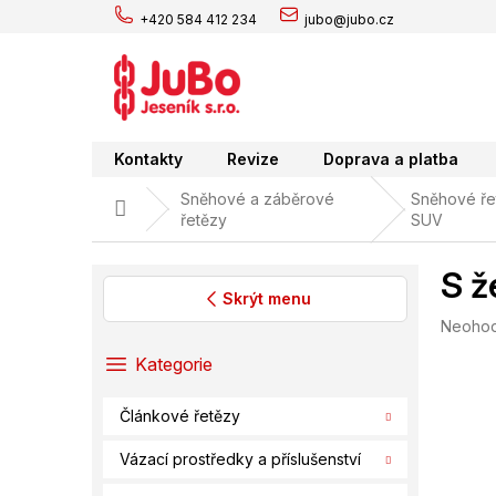
Přejít
+420 584 412 234
jubo@jubo.cz
na
obsah
Kontakty
Revize
Doprava a platba
Sněhové a záběrové
Sněhové řet
Domů
řetězy
SUV
S ž
Skrýt menu
Průměr
Neoho
P
hodnoc
o
Přeskočit
Kategorie
produk
s
kategorie
je
t
0,0
Článkové řetězy
r
z
a
5
Vázací prostředky a příslušenství
hvězdič
n