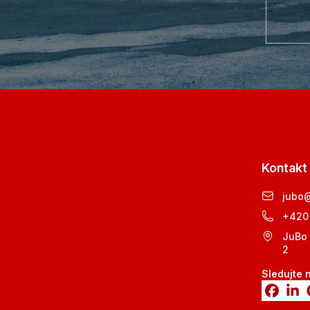
Kontakt
jubo
+420
JuBo 
2
Sledujte 