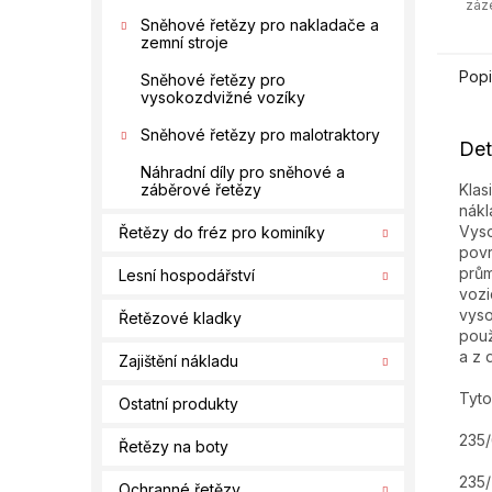
záz
Sněhové řetězy pro nakladače a
zemní stroje
Popi
Sněhové řetězy pro
vysokozdvižné vozíky
Sněhové řetězy pro malotraktory
Det
Náhradní díly pro sněhové a
Klas
záběrové řetězy
nákl
Vyso
Řetězy do fréz pro kominíky
povr
prům
Lesní hospodářství
vozi
vyso
Řetězové kladky
použ
a z 
Zajištění nákladu
Tyto
Ostatní produkty
235
Řetězy na boty
235
Ochranné řetězy