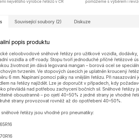
emí největšího výrobce řetězů v ČR
pomůžeme s výběrem i revi
s
Související soubory (2)
Diskuze
ailní popis produktu
ické celoobvodové sněhové řetězy pro užitkové vozidla, dodávky,
adní vozidla a off-roady. Stopu tvoří jednoduché příčné řetězové ús
kou životnost jim dává legovaná mangan – borová ocel se speciáln
chovým tvrzením. Ve stopových úsecích je uplatněn kroucený řetěz
ěru 6 mm. Napínaní pomocí páky na vnějším řetězu. Při nasazování j
dlem na řetězy najíždět. Lze je doporučit v případech, kdy požada
ko převládá nad potřebou zachycení bočních sil. Sněhové řetězy j
itelné oboustranně – po ojetí 40÷50% z jedné strany je vhodné řetě
druhé strany provozovat rovněž až do opotřebení 40÷50%.
 sněhové řetězy jsou vhodné pro pneumatiky:
/65R16
/70R16