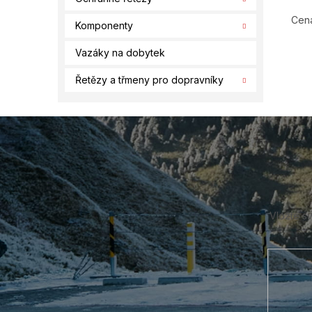
Cena
Komponenty
Vazáky na dobytek
Řetězy a třmeny pro dopravníky
Z
á
p
a
t
í
Vložte s