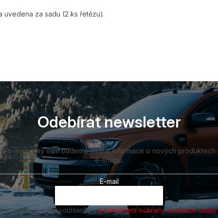
 uvedena za sadu (2 ks řetězu).
Odebírat newsletter
vůj e-mail a my vám budeme zasílat informace o nových produktech
e-shopu.
E-mail
Vložením e-mailu souhlasíte s
podmínkami ochrany osobních údajů