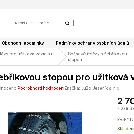
Obchodní podmínky
Podmínky ochrany osobních údajů
ězy pro užitková vozidla a
Sněhové řetězy s žebříkovou
stopou
ebříkovou stopou pro užitková
né
dnoceno
Podrobnosti hodnocení
Značka:
JuBo Jeseník s. r. o.
ení
2 7
tu
2 236,9
Měrná
Kód:
317
cena:
ek.
Sklade