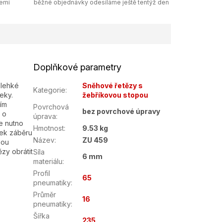
zemi
běžné objednávky odesíláme ještě tentýž den
Doplňkové parametry
 lehké
Sněhové řetězy s
Kategorie
:
eky.
žebříkovou stopou
ím
Povrchová
bez povrchové úpravy
 o
úprava
:
e nutno
Hmotnost
:
9.53 kg
vek záběru
Název
:
ZU 459
sou
zy obrátit
Síla
6 mm
materiálu
:
Profil
65
pneumatiky
:
Průměr
16
pneumatiky
:
Šířka
235