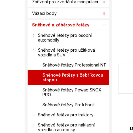
n
Zařízení pro zvedání a manipulaci
í
Vázací body
p
a
Sněhové a záběrové řetězy
n
e
Sněhové řetězy pro osobní
automobily
l
Sněhové řetězy pro užitková
vozidla a SUV
Sněhové řetězy Professional NT
Sněhové řetězy s žebříkovou
stopou
Sněhové řetězy Pewag SNOX
PRO
Sněhové řetězy Profi Forst
Sněhové řetězy pro traktory
Sněhové řetězy pro nákladní
D
vozidla a autobusy