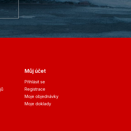
Můj účet
Přihlásit se
jů
Registrace
Moje objednávky
Moje doklady