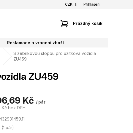
CZK
Přihlášení
NÁKUPNÍ
Prázdný košík
KOŠÍK
Reklamace a vrácení zboží
S žebříkovou stopou pro užitková vozidla
ZU459
 vozidla ZU459
06,69 Kč
/ pár
3 Kč bez DPH
432931459.11
m
(1 pár)