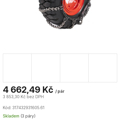
4 662,49 Kč
/ pár
3 853,30 Kč bez DPH
Měrná
Kód:
317432931605.61
cena:
Skladem
(3 páry)