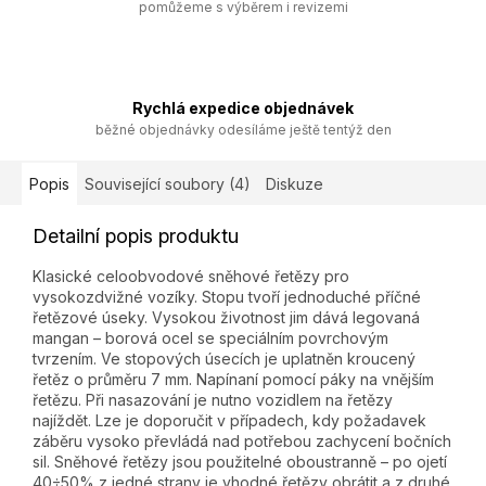
pomůžeme s výběrem i revizemi
Rychlá expedice objednávek
běžné objednávky odesíláme ještě tentýž den
Popis
Související soubory (4)
Diskuze
Detailní popis produktu
Klasické celoobvodové sněhové řetězy pro
vysokozdvižné vozíky. Stopu tvoří jednoduché příčné
řetězové úseky. Vysokou životnost jim dává legovaná
mangan – borová ocel se speciálním povrchovým
tvrzením. Ve stopových úsecích je uplatněn kroucený
řetěz o průměru 7 mm. Napínaní pomocí páky na vnějším
řetězu. Při nasazování je nutno vozidlem na řetězy
najíždět. Lze je doporučit v případech, kdy požadavek
záběru vysoko převládá nad potřebou zachycení bočních
sil. Sněhové řetězy jsou použitelné oboustranně – po ojetí
40÷50% z jedné strany je vhodné řetězy obrátit a z druhé