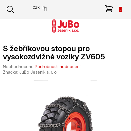
Přejít
NÁKU
CZK
na
obsah
KOŠÍK
S žebříkovou stopou pro
vysokozdvižné vozíky ZV605
Průměrné
Neohodnoceno
Podrobnosti hodnocení
hodnocení
Značka:
JuBo Jeseník s. r. o.
produktu
je
0,0
z
5
hvězdiček.