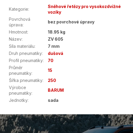
Sněhové řetězy pro vysokozdvižné
Kategorie
:
vozíky
Povrchová
bez povrchové úpravy
úprava
:
Hmotnost
:
18.95 kg
Název
:
ZV 605
Síla materiálu
:
7 mm
Druh pneumatiky
:
dušová
Profil pneumatiky
:
70
Průměr
15
pneumatiky
:
Šířka pneumatiky
:
250
Výrobce
BARUM
pneumatiky
:
Jednotky
:
sada
Z
á
p