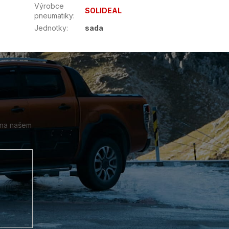
Výrobce
SOLIDEAL
pneumatiky
:
Jednotky
:
sada
 na našem