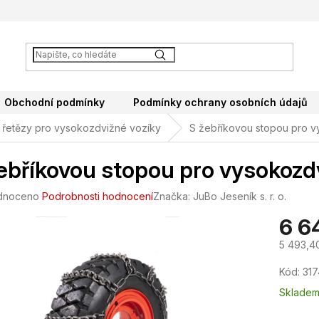
Obchodní podmínky
Podmínky ochrany osobních údajů
řetězy pro vysokozdvižné vozíky
S žebříkovou stopou pro 
ebříkovou stopou pro vysokozd
né
dnoceno
Podrobnosti hodnocení
Značka:
JuBo Jeseník s. r. o.
ení
6 6
tu
5 493,4
Měrná
Kód:
317
cena:
ek.
Sklade