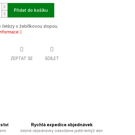
Přidat do košíku
 řetězy s žebříkovou stopou.
 informace
ZEPTAT SE
SDÍLET
ství
Rychlá expedice objednávek
zemi
běžné objednávky odesíláme ještě tentýž den