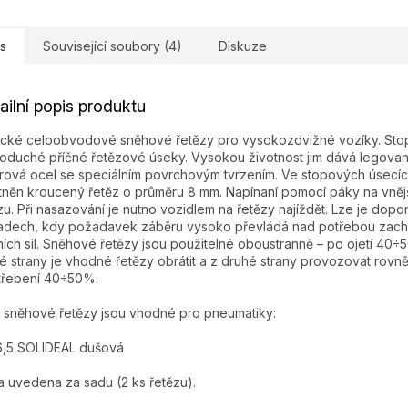
s
Související soubory (4)
Diskuze
ailní popis produktu
ické celoobvodové sněhové řetězy pro vysokozdvižné vozíky. Stop
oduché příčné řetězové úseky. Vysokou životnost jim dává legov
rová ocel se speciálním povrchovým tvrzením. Ve stopových úsecíc
tněn kroucený řetěz o průměru 8 mm. Napínaní pomocí páky na vněj
zu. Při nasazování je nutno vozidlem na řetězy najíždět. Lze je dopor
adech, kdy požadavek záběru vysoko převládá nad potřebou zach
ích sil. Sněhové řetězy jsou použitelné oboustranně – po ojetí 40÷
é strany je vhodné řetězy obrátit a z druhé strany provozovat rovn
třebení 40÷50%.
 sněhové řetězy jsou vhodné pro pneumatiky:
6,5 SOLIDEAL dušová
 uvedena za sadu (2 ks řetězu).