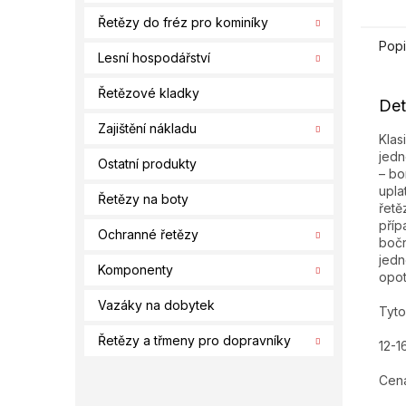
Řetězy do fréz pro kominíky
Popi
Lesní hospodářství
Řetězové kladky
Det
Zajištění nákladu
Klas
jedn
Ostatní produkty
– bo
upla
Řetězy na boty
řetě
příp
Ochranné řetězy
bočn
jedn
Komponenty
opo
Vazáky na dobytek
Tyto
Řetězy a třmeny pro dopravníky
12-1
Cena