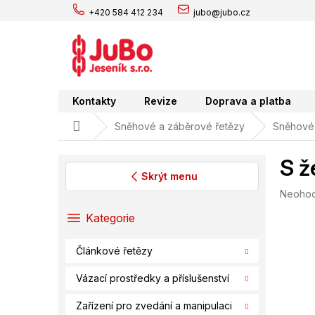
Přejít
+420 584 412 234
jubo@jubo.cz
na
obsah
Kontakty
Revize
Doprava a platba
Domů
Sněhové a záběrové řetězy
Sněhové 
S ž
Skrýt menu
Průměr
Neoho
P
hodnoc
o
Přeskočit
Kategorie
produk
s
kategorie
je
t
0,0
Článkové řetězy
r
z
a
5
Vázací prostředky a příslušenství
hvězdič
n
n
Zařízení pro zvedání a manipulaci