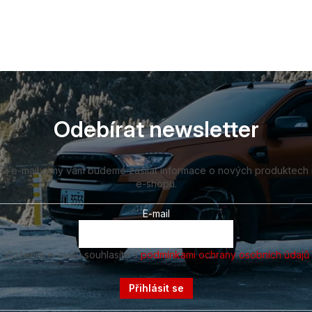
Odebírat newsletter
vůj e-mail a my vám budeme zasílat informace o nových produktech
e-shopu.
E-mail
Vložením e-mailu souhlasíte s
podmínkami ochrany osobních údajů
Přihlásit se