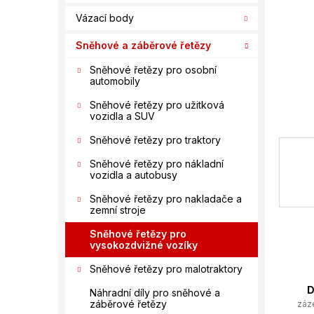
í
Vázací body
p
a
Sněhové a záběrové řetězy
n
e
Sněhové řetězy pro osobní
automobily
l
Sněhové řetězy pro užitková
vozidla a SUV
Sněhové řetězy pro traktory
Sněhové řetězy pro nákladní
vozidla a autobusy
Sněhové řetězy pro nakladače a
zemní stroje
Sněhové řetězy pro
vysokozdvižné vozíky
Sněhové řetězy pro malotraktory
D
Náhradní díly pro sněhové a
záběrové řetězy
záz