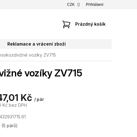
CZK
Přihlášení
NÁKUPNÍ
Prázdný košík
KOŠÍK
Reklamace a vrácení zboží
vysokozdvižné vozíky ZV715
vižné vozíky ZV715
47,01 Kč
/ pár
0 Kč bez DPH
432931715.61
m
(5 párů)