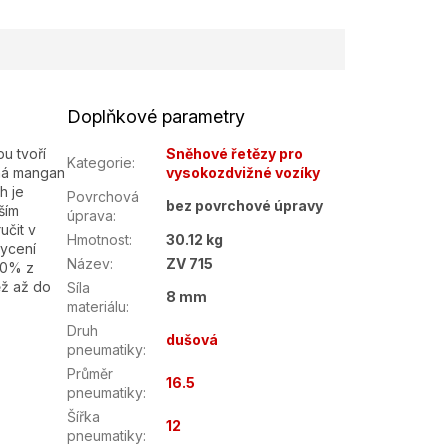
Doplňkové parametry
u tvoří
Sněhové řetězy pro
Kategorie
:
aná mangan
vysokozdvižné vozíky
h je
Povrchová
bez povrchové úpravy
ším
úprava
:
učit v
Hmotnost
:
30.12 kg
ycení
Název
:
ZV 715
50% z
ěž až do
Síla
8 mm
materiálu
:
Druh
dušová
pneumatiky
:
Průměr
16.5
pneumatiky
:
Šířka
12
pneumatiky
: