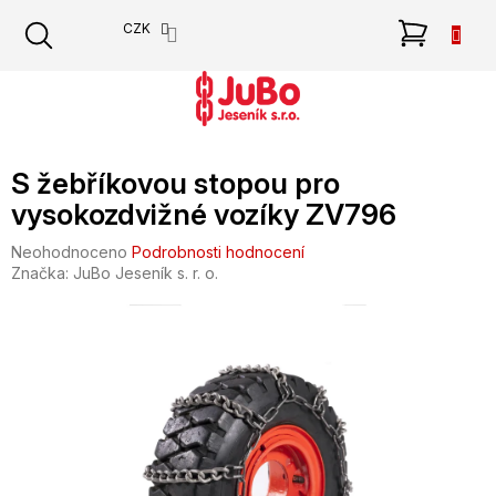
Přejít
NÁKU
CZK
na
obsah
KOŠÍK
S žebříkovou stopou pro
vysokozdvižné vozíky ZV796
Průměrné
Neohodnoceno
Podrobnosti hodnocení
hodnocení
Značka:
JuBo Jeseník s. r. o.
produktu
je
0,0
z
5
hvězdiček.