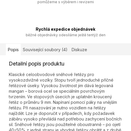
pomůžeme s výběrem i revizemi
Rychlá expedice objednávek
běžné objednávky odesíláme ještě tentýž den
Popis
Související soubory (4)
Diskuze
Detailní popis produktu
Klasické celoobvodové sněhové řetězy pro
vysokozdvižné vozíky. Stopu tvoří jednoduché příčné
řetězové úseky. Vysokou životnost jim dává legovaná
mangan – borová ocel se speciálním povrchovým
tvrzením. Ve stopových úsecích je uplatněn kroucený
řetěz o průměru 9 mm. Napínaní pomocí páky na vnějším
řetězu. Při nasazování je nutno vozidlem na řetězy
najíždět. Lze je doporučit v případech, kdy požadavek
záběru vysoko převládá nad potřebou zachycení bočních
sil. Sněhové řetězy jsou použitelné oboustranně – po ojetí
40÷50% z jedné strany je vhodné řetězy obrátit a z druhé