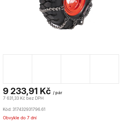
9 233,91 Kč
/ pár
7 631,33 Kč bez DPH
Měrná
Kód:
317432931796.61
cena:
Obvykle do 7 dní