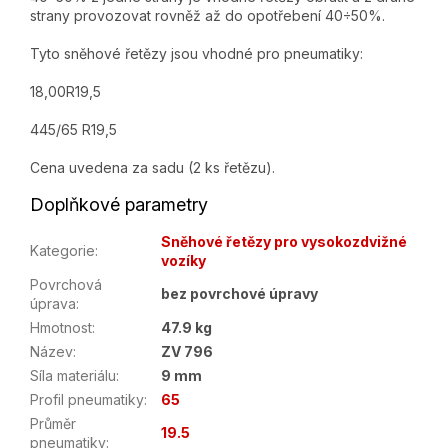
strany provozovat rovněž až do opotřebení 40÷50%.
Tyto sněhové řetězy jsou vhodné pro pneumatiky:
18,00R19,5
445/65 R19,5
Cena uvedena za sadu (2 ks řetězu).
Doplňkové parametry
Sněhové řetězy pro vysokozdvižné
Kategorie
:
vozíky
Povrchová
bez povrchové úpravy
úprava
:
Hmotnost
:
47.9 kg
Název
:
ZV 796
Síla materiálu
:
9 mm
Profil pneumatiky
:
65
Průměr
19.5
pneumatiky
: