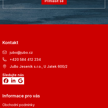
Přihlásit se
Kontakt
jubo
@
jubo.cz
+420 584 412 234
JuBo Jeseník s.r.o., U Jatek 600/2
Sledujte nás
Informace pro vás
Obchodní podmínky