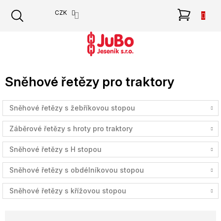
Přejít
NÁKU
CZK
na
obsah
KOŠÍK
Sněhové řetězy pro traktory
Sněhové řetězy s žebříkovou stopou
Záběrové řetězy s hroty pro traktory
Sněhové řetězy s H stopou
Sněhové řetězy s obdélníkovou stopou
Sněhové řetězy s křížovou stopou
Ř