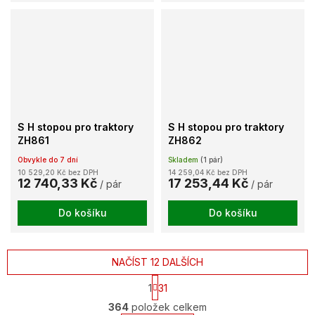
S H stopou pro traktory
S H stopou pro traktory
ZH861
ZH862
Obvykle do 7 dní
Skladem
(1 pár)
10 529,20 Kč bez DPH
14 259,04 Kč bez DPH
12 740,33 Kč
17 253,44 Kč
/ pár
/ pár
Do košíku
Do košíku
NAČÍST 12 DALŠÍCH
S
1
31
t
O
r
364
položek celkem
v