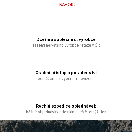
á
l
NAHORU
n
k
á
o
d
v
a
á
c
n
í
í
p
Dceřiná společnost výrobce
r
zázemí největšího výrobce řetězů v ČR
v
k
y
v
ý
Osobní přístup a poradenství
p
pomůžeme s výběrem i revizemi
i
s
u
Rychlá expedice objednávek
běžné objednávky odesíláme ještě tentýž den
Z
á