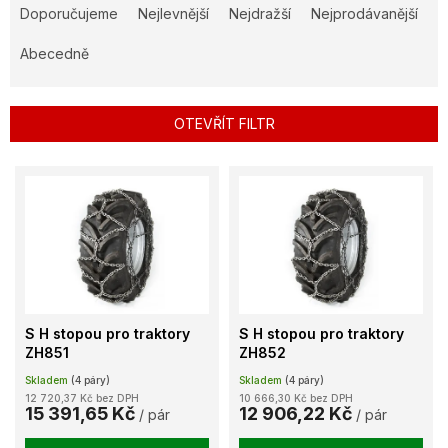
a
Doporučujeme
Nejlevnější
Nejdražší
Nejprodávanější
z
e
Abecedně
n
í
p
OTEVŘÍT FILTR
r
o
V
d
ý
u
p
k
i
t
s
ů
p
r
o
S H stopou pro traktory
S H stopou pro traktory
d
ZH851
ZH852
u
Skladem
(4 páry)
Skladem
(4 páry)
k
12 720,37 Kč bez DPH
10 666,30 Kč bez DPH
t
15 391,65 Kč
12 906,22 Kč
/ pár
/ pár
ů