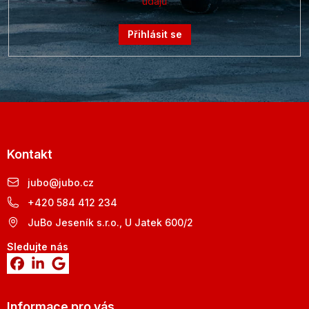
údajů
Přihlásit se
Kontakt
jubo
@
jubo.cz
+420 584 412 234
JuBo Jeseník s.r.o., U Jatek 600/2
Sledujte nás
Informace pro vás