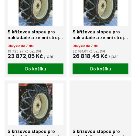
k
i
t
s
ů
p
r
o
S křížovou stopou pro
S křížovou stopou pro
d
nakladače a zemní stroje
nakladače a zemní stroje
u
TX091
TX094
Obvykle do 7 dní
Obvykle do 7 dní
k
19 728,97 Kč bez DPH
22 164,01 Kč bez DPH
t
23 872,05 Kč
26 818,45 Kč
/ pár
/ pár
ů
Do košíku
Do košíku
S křížovou stopou pro
S křížovou stopou pro