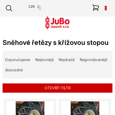
Přejít
NÁKU
CZK
na
obsah
KOŠÍK
Sněhové řetězy s křížovou stopou
Ř
a
Doporučujeme
Nejlevnější
Nejdražší
Nejprodávanější
z
e
Abecedně
n
í
p
OTEVŘÍT FILTR
r
o
V
d
ý
u
p