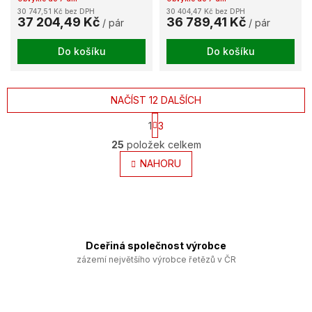
30 747,51 Kč bez DPH
30 404,47 Kč bez DPH
37 204,49 Kč
36 789,41 Kč
/ pár
/ pár
Do košíku
Do košíku
NAČÍST 12 DALŠÍCH
S
1
3
t
O
r
25
položek celkem
v
á
l
NAHORU
n
k
á
o
d
v
a
á
c
n
í
í
p
Dceřiná společnost výrobce
r
zázemí největšího výrobce řetězů v ČR
v
k
y
v