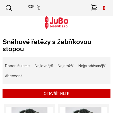
Přejít
NÁKU
CZK
na
obsah
KOŠÍK
Sněhové řetězy s žebříkovou
stopou
Ř
a
Doporučujeme
Nejlevnější
Nejdražší
Nejprodávanější
z
e
Abecedně
n
í
p
OTEVŘÍT FILTR
r
o
V
d
ý