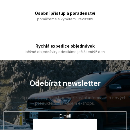
y
v
ý
Osobní přístup a poradenství
p
pomůžeme s výběrem i revizemi
i
s
u
Rychlá expedice objednávek
běžné objednávky odesíláme ještě tentýž den
Z
á
p
a
Odebírat newsletter
t
í
Vložte svůj e-mail a my vám budeme zasílat informace o nových
produktech na našem e-shopu.
E-mail