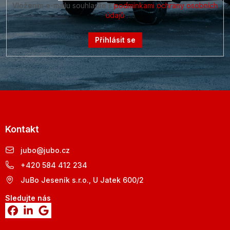
Vložením e-mailu souhlasíte s
podmínkami ochrany osobních
údajů
Přihlásit se
Kontakt
jubo
@
jubo.cz
+420 584 412 234
JuBo Jeseník s.r.o., U Jatek 600/2
Sledujte nás