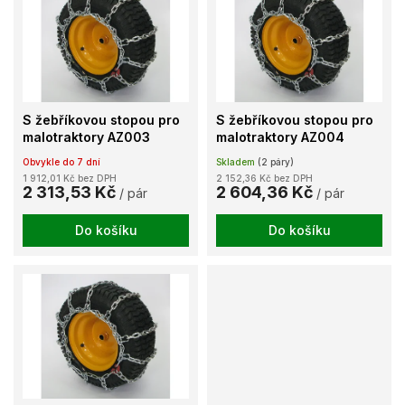
u
p
k
i
t
s
ů
p
r
o
S žebříkovou stopou pro
S žebříkovou stopou pro
d
malotraktory AZ003
malotraktory AZ004
u
Obvykle do 7 dní
Skladem
(2 páry)
k
1 912,01 Kč bez DPH
2 152,36 Kč bez DPH
t
2 313,53 Kč
2 604,36 Kč
/ pár
/ pár
ů
Do košíku
Do košíku