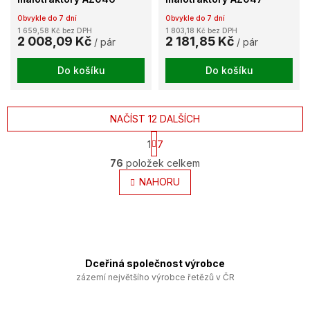
Obvykle do 7 dní
Obvykle do 7 dní
1 659,58 Kč bez DPH
1 803,18 Kč bez DPH
2 008,09 Kč
2 181,85 Kč
/ pár
/ pár
Do košíku
Do košíku
NAČÍST 12 DALŠÍCH
S
1
7
t
O
r
76
položek celkem
v
á
l
NAHORU
n
k
á
o
d
v
a
á
c
n
í
í
p
Dceřiná společnost výrobce
r
zázemí největšího výrobce řetězů v ČR
v
k