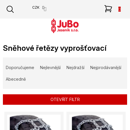
Přejít
NÁKU
CZK
na
obsah
KOŠÍK
Sněhové řetězy vyprošťovací
Ř
a
Doporučujeme
Nejlevnější
Nejdražší
Nejprodávanější
z
e
Abecedně
n
í
p
OTEVŘÍT FILTR
r
o
V
d
ý
u
p