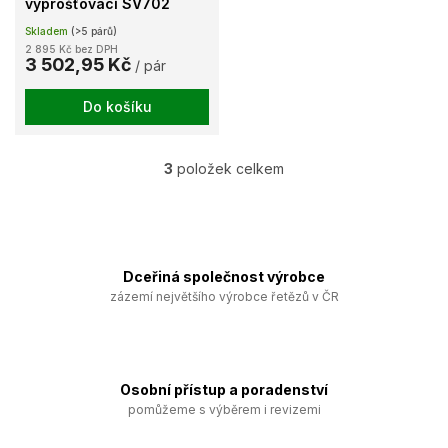
vyprošťovací SV702
Skladem
(>5 párů)
2 895 Kč bez DPH
3 502,95 Kč
/ pár
Do košíku
3
položek celkem
O
v
l
á
d
a
Dceřiná společnost výrobce
c
zázemí největšího výrobce řetězů v ČR
í
p
r
v
k
Osobní přístup a poradenství
y
pomůžeme s výběrem i revizemi
v
ý