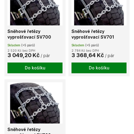
k
i
t
s
ů
p
r
o
Sněhové řetězy
Sněhové řetězy
d
vyprošťovací SV700
vyprošťovací SV701
u
Skladem
(>5 párů)
Skladem
(>5 párů)
k
2 520 Kč bez DPH
2 784 Kč bez DPH
t
3 049,20 Kč
3 368,64 Kč
/ pár
/ pár
ů
Do košíku
Do košíku
Sněhové řetězy