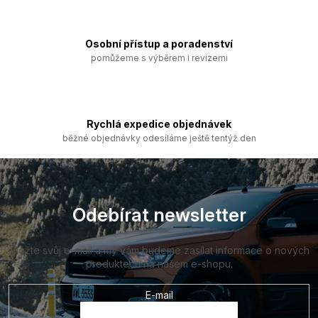
p
r
v
k
Osobní přístup a poradenství
y
pomůžeme s výběrem i revizemi
v
ý
p
i
s
Rychlá expedice objednávek
u
běžné objednávky odesíláme ještě tentýž den
Z
á
p
a
Odebírat newsletter
t
í
Vložte svůj e-mail a my vám budeme zasílat informace o nových
produktech na našem e-shopu.
E-mail