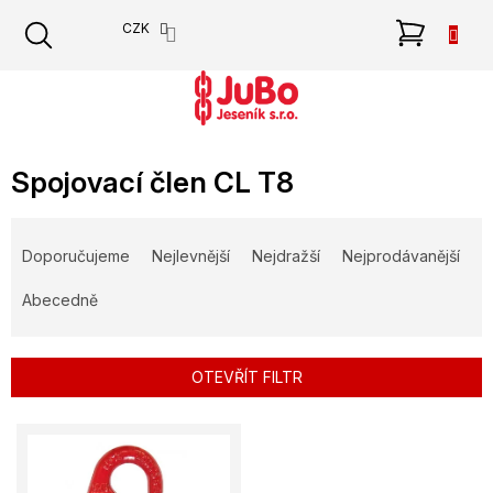
Přejít
NÁKU
CZK
na
obsah
KOŠÍK
Spojovací člen CL T8
Ř
a
Doporučujeme
Nejlevnější
Nejdražší
Nejprodávanější
z
e
Abecedně
n
í
p
OTEVŘÍT FILTR
r
o
V
d
ý
u
p