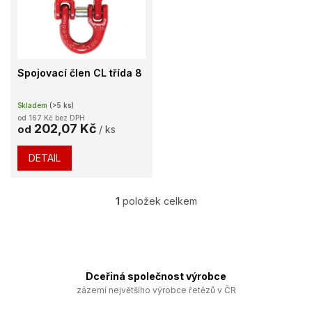
k
i
t
s
ů
p
r
o
Spojovací člen CL třída 8
d
u
Skladem
(>5 ks)
k
od 167 Kč bez DPH
t
202,07 Kč
od
/ ks
ů
DETAIL
1
položek celkem
O
v
l
á
d
a
Dceřiná společnost výrobce
c
zázemí největšího výrobce řetězů v ČR
í