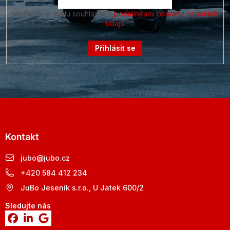
Vložením e-mailu souhlasíte s
podmínkami ochrany osobních
údajů
Přihlásit se
Kontakt
jubo
@
jubo.cz
+420 584 412 234
JuBo Jeseník s.r.o., U Jatek 600/2
Sledujte nás