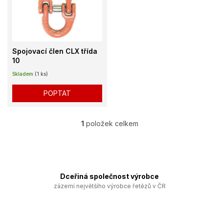
k
i
t
s
ů
p
r
o
Spojovací člen CLX třída
d
10
u
Skladem
(1 ks)
k
t
POPTAT
ů
1
položek celkem
O
v
l
á
d
a
Dceřiná společnost výrobce
c
zázemí největšího výrobce řetězů v ČR
í
p
r