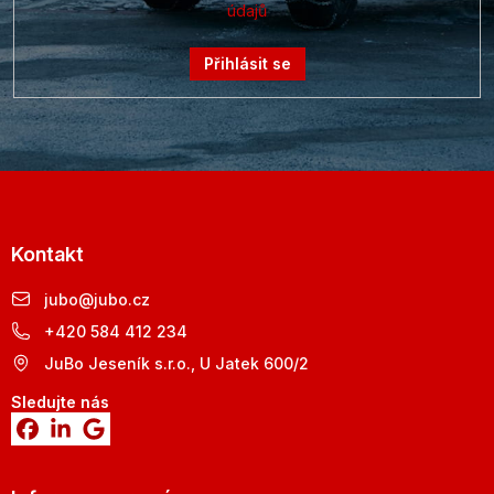
údajů
Přihlásit se
Kontakt
jubo
@
jubo.cz
+420 584 412 234
JuBo Jeseník s.r.o., U Jatek 600/2
Sledujte nás