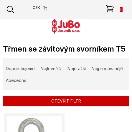
Přejít
NÁKU
CZK
na
obsah
KOŠÍK
Třmen se závitovým svorníkem T5
Ř
a
Doporučujeme
Nejlevnější
Nejdražší
Nejprodávanější
z
e
Abecedně
n
í
p
OTEVŘÍT FILTR
r
o
V
d
ý
u
p