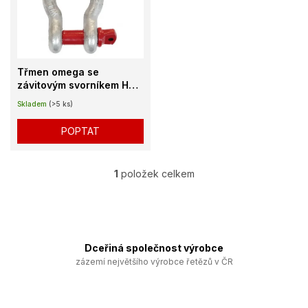
k
i
t
s
ů
p
r
o
Třmen omega se
d
závitovým svorníkem HA2
u
třída 5
Skladem
(>5 ks)
k
t
POPTAT
ů
1
položek celkem
O
v
l
á
d
a
Dceřiná společnost výrobce
c
zázemí největšího výrobce řetězů v ČR
í
p
r