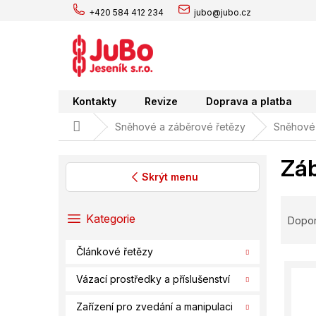
Přejít
+420 584 412 234
jubo@jubo.cz
na
obsah
Kontakty
Revize
Doprava a platba
Domů
Sněhové a záběrové řetězy
Sněhové 
Záb
Skrýt menu
P
Ř
o
a
Přeskočit
Kategorie
Dopo
s
kategorie
z
t
e
Článkové řetězy
r
V
n
a
ý
í
Vázací prostředky a příslušenství
n
p
p
n
Zařízení pro zvedání a manipulaci
i
r