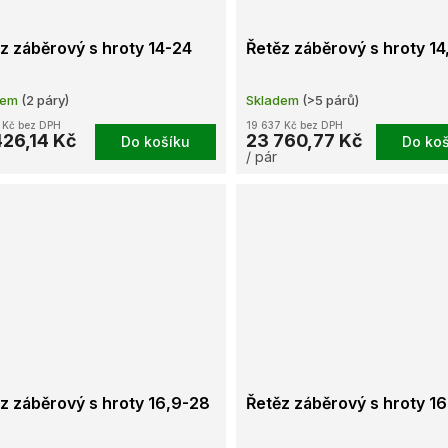
z záběrový s hroty 14-24
Řetěz záběrový s hroty 14
dem
(2 páry)
Skladem
(>5 párů)
 Kč bez DPH
19 637 Kč bez DPH
426,14 Kč
23 760,77 Kč
Do košíku
Do koš
/ pár
z záběrový s hroty 16,9-28
Řetěz záběrový s hroty 1