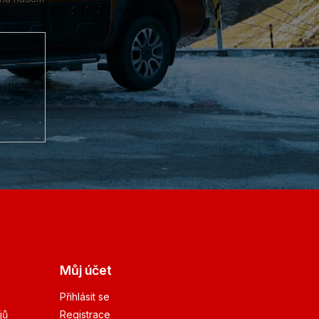
Můj účet
Přihlásit se
jů
Registrace