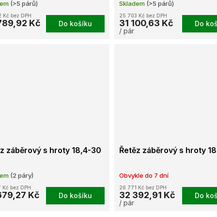
dem
(>5 párů)
Skladem
(>5 párů)
2 Kč bez DPH
25 703 Kč bez DPH
789,92 Kč
31 100,63 Kč
Do košíku
Do koš
/ pár
z záběrový s hroty 18,4-30
Řetěz záběrový s hroty 1
dem
(2 páry)
Obvykle do 7 dní
 Kč bez DPH
26 771 Kč bez DPH
679,27 Kč
32 392,91 Kč
Do košíku
Do koš
/ pár