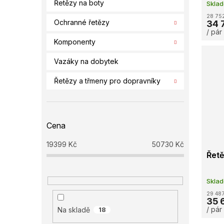
Řetězy na boty
Skla
28 75
Ochranné řetězy
34 
/ pár
Komponenty
Vazáky na dobytek
Řetězy a třmeny pro dopravníky
Cena
19399
Kč
50730
Kč
Řetě
Skla
29 487
35 
/ pár
Na skladě
18