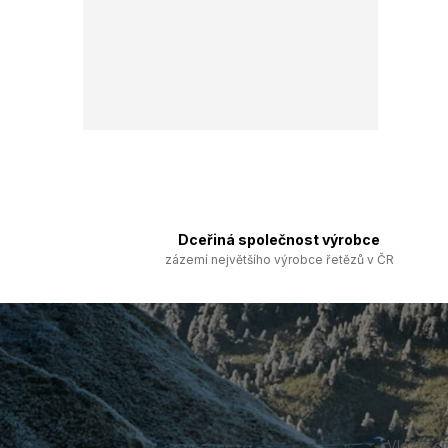
Dceřiná společnost výrobce
zázemí největšího výrobce řetězů v ČR
Z
á
p
a
t
í
Vložte s