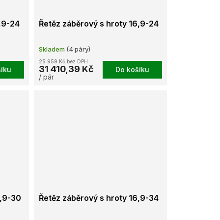
,9-24
Řetěz záběrový s hroty 16,9-24
Skladem
(4 páry)
25 959 Kč bez DPH
31 410,39 Kč
íku
Do košíku
/ pár
6,9-30
Řetěz záběrový s hroty 16,9-34