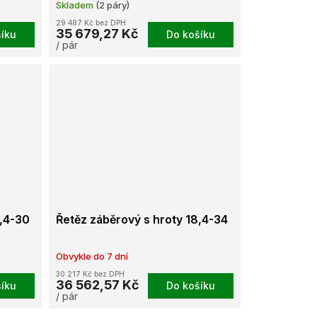
Skladem
(2 páry)
29 487 Kč bez DPH
35 679,27 Kč
íku
Do košíku
/ pár
8,4-30
Řetěz záběrový s hroty 18,4-34
Obvykle do 7 dní
30 217 Kč bez DPH
36 562,57 Kč
íku
Do košíku
/ pár