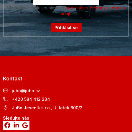
Vložením e-mailu souhlasíte s
podmínkami ochrany osobních
údajů
Přihlásit se
Kontakt
jubo
@
jubo.cz
+420 584 412 234
JuBo Jeseník s.r.o., U Jatek 600/2
Sledujte nás