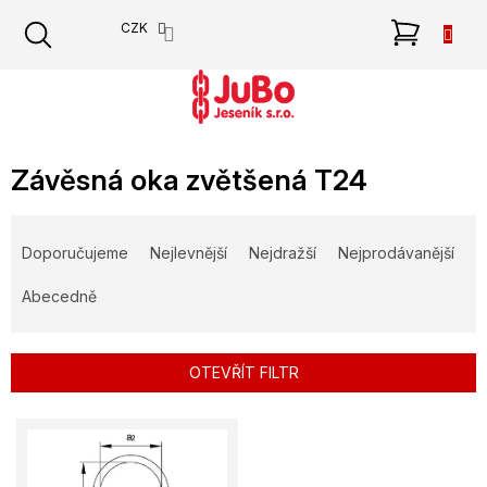
Přejít
NÁKU
CZK
na
obsah
KOŠÍK
Závěsná oka zvětšená T24
Ř
a
Doporučujeme
Nejlevnější
Nejdražší
Nejprodávanější
z
e
Abecedně
n
í
p
OTEVŘÍT FILTR
r
o
V
d
ý
u
p