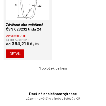
k
i
t
s
ů
p
r
o
Závěsné oko zvětšené
d
ČSN 023232 třída 24
u
Obvykle do 7 dní
k
od 301 Kč bez DPH
t
364,21 Kč
od
/ ks
ů
DETAIL
1
položek celkem
O
v
l
á
d
a
Dceřiná společnost výrobce
c
zázemí největšího výrobce řetězů v ČR
í