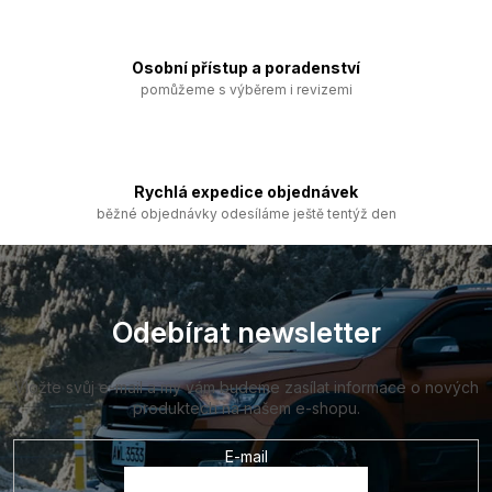
p
r
v
k
Osobní přístup a poradenství
y
pomůžeme s výběrem i revizemi
v
ý
p
i
s
Rychlá expedice objednávek
u
běžné objednávky odesíláme ještě tentýž den
Z
á
p
a
Odebírat newsletter
t
í
Vložte svůj e-mail a my vám budeme zasílat informace o nových
produktech na našem e-shopu.
E-mail