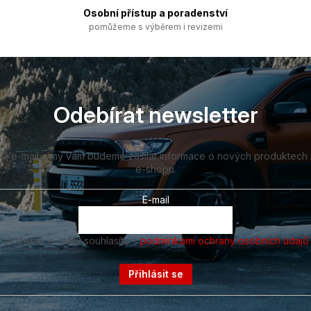
Osobní přístup a poradenství
pomůžeme s výběrem i revizemi
Odebírat newsletter
vůj e-mail a my vám budeme zasílat informace o nových produktech
e-shopu.
E-mail
Vložením e-mailu souhlasíte s
podmínkami ochrany osobních údajů
Přihlásit se