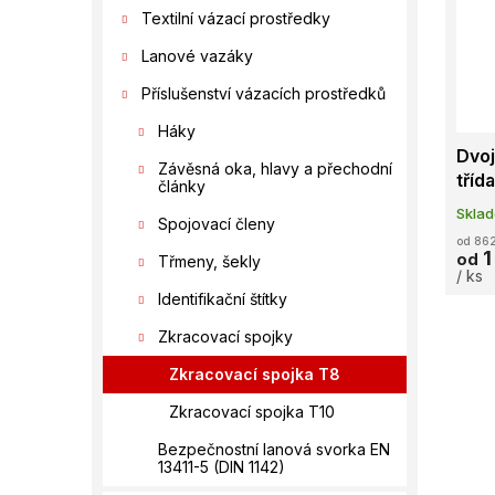
í
s
o
Textilní vázací prostředky
p
p
d
a
Lanové vazáky
r
u
n
o
k
Příslušenství vázacích prostředků
e
d
t
l
Háky
u
ů
Dvoj
k
Závěsná oka, hlavy a přechodní
tříd
t
články
ů
Skla
Spojovací členy
od 862
1
od
Třmeny, šekly
/ ks
Identifikační štítky
Zkracovací spojky
Zkracovací spojka T8
Zkracovací spojka T10
Bezpečnostní lanová svorka EN
13411-5 (DIN 1142)