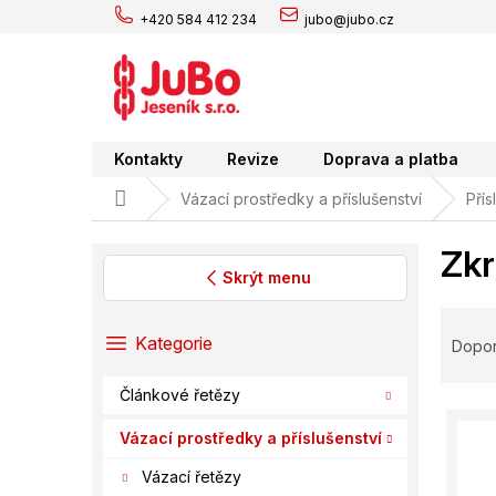
Přejít
+420 584 412 234
jubo@jubo.cz
na
obsah
Kontakty
Revize
Doprava a platba
Domů
Vázací prostředky a příslušenství
Přís
Zkr
Skrýt menu
P
Ř
o
a
Přeskočit
Kategorie
Dopo
s
kategorie
z
t
e
Článkové řetězy
r
V
n
a
ý
í
Vázací prostředky a příslušenství
n
p
p
Vázací řetězy
n
i
r