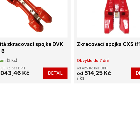
itá zkracovací spojka DVK
Zkracovací spojka CXS tř
a 8
dem
(2 ks)
Obvykle do 7 dní
,36 Kč bez DPH
od 425 Kč bez DPH
 043,46 Kč
514,25 Kč
DETAIL
D
od
/ ks
O
v
l
á
d
a
c
í