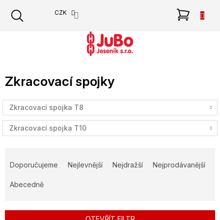
Přejít
NÁKU
CZK
na
obsah
KOŠÍK
Zkracovací spojky
Zkracovací spojka T8
Zkracovací spojka T10
Ř
a
Doporučujeme
Nejlevnější
Nejdražší
Nejprodávanější
z
e
Abecedně
n
í
p
OTEVŘÍT FILTR