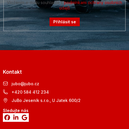
Vložením e-mailu souhlasíte s
podmínkami ochrany osobních
údajů
Přihlásit se
Kontakt
jubo
@
jubo.cz
+420 584 412 234
JuBo Jeseník s.r.o., U Jatek 600/2
Sledujte nás