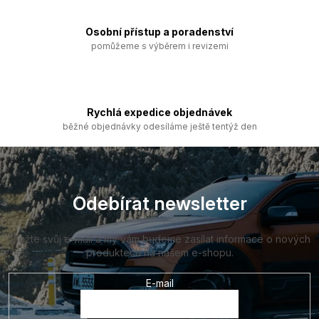
r
v
k
Osobní přístup a poradenství
y
pomůžeme s výběrem i revizemi
v
ý
p
i
s
Rychlá expedice objednávek
u
běžné objednávky odesíláme ještě tentýž den
Z
á
p
a
Odebírat newsletter
t
í
Vložte svůj e-mail a my vám budeme zasílat informace o nových
produktech na našem e-shopu.
E-mail