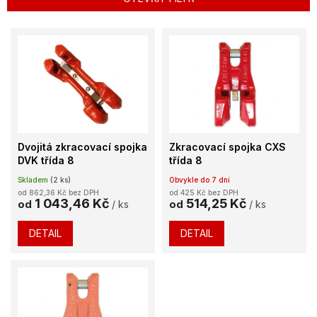
r
o
V
d
ý
u
p
k
i
t
s
ů
p
r
o
Dvojitá zkracovací spojka
Zkracovací spojka CXS
d
DVK třída 8
třída 8
u
Skladem
(2 ks)
Obvykle do 7 dní
k
od 862,36 Kč bez DPH
od 425 Kč bez DPH
t
1 043,46 Kč
514,25 Kč
od
/ ks
od
/ ks
ů
DETAIL
DETAIL