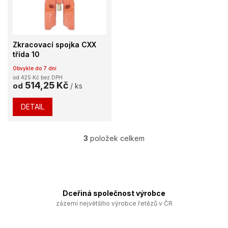
Zkracovací spojka CXX
třída 10
Obvykle do 7 dní
od 425 Kč bez DPH
514,25 Kč
od
/ ks
DETAIL
3
položek celkem
O
v
l
á
d
a
Dceřiná společnost výrobce
c
zázemí největšího výrobce řetězů v ČR
í
p