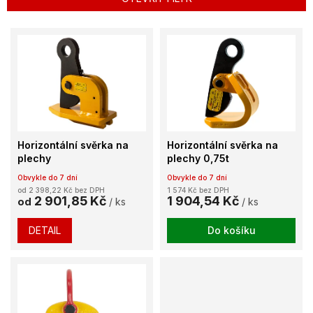
r
o
V
d
ý
u
p
k
i
t
s
ů
p
r
o
Horizontální svěrka na
Horizontální svěrka na
d
plechy
plechy 0,75t
u
Obvykle do 7 dní
Obvykle do 7 dní
k
od 2 398,22 Kč bez DPH
1 574 Kč bez DPH
t
2 901,85 Kč
1 904,54 Kč
od
/ ks
/ ks
ů
DETAIL
Do košíku