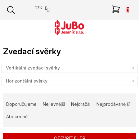
Přejít
NÁKU
CZK
na
obsah
KOŠÍK
Zvedací svěrky
Vertikální zvedací svěrky
Horizontální svěrky
Ř
a
Doporučujeme
Nejlevnější
Nejdražší
Nejprodávanější
z
e
Abecedně
n
í
p
OTEVŘÍT FILTR