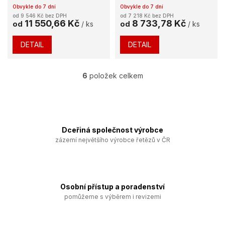
Obvykle do 7 dní
Obvykle do 7 dní
od 9 546 Kč bez DPH
od 7 218 Kč bez DPH
11 550,66 Kč
8 733,78 Kč
od
/ ks
od
/ ks
DETAIL
DETAIL
6
položek celkem
O
v
l
á
d
a
Dceřiná společnost výrobce
c
zázemí největšího výrobce řetězů v ČR
í
p
r
v
k
Osobní přístup a poradenství
y
pomůžeme s výběrem i revizemi
v
ý
p