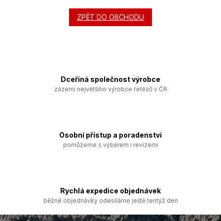
ZPĚT DO OBCHODU
Dceřiná společnost výrobce
zázemí největšího výrobce řetězů v ČR
Osobní přístup a poradenství
pomůžeme s výběrem i revizemi
Rychlá expedice objednávek
běžné objednávky odesíláme ještě tentýž den
Z