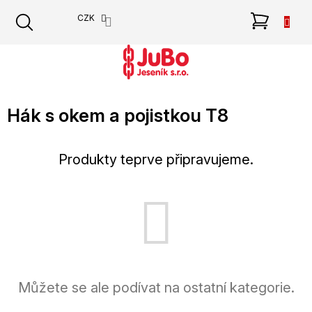
Přejít
NÁKU
CZK
na
obsah
KOŠÍK
Hák s okem a pojistkou T8
Produkty teprve připravujeme.
Můžete se ale podívat na ostatní kategorie.