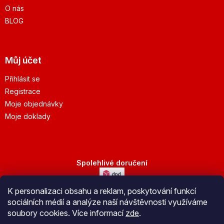
O nás
BLOG
Můj účet
Přihlásit se
Registrace
Moje objednávky
Moje doklady
Spolehlivé doručení
K personalizaci obsahu a reklam, poskytování funkcí
Bezpečná platba
sociálních médií a analýze naší návštěvnosti využíváme
soubory cookies. Více informací
zde
.