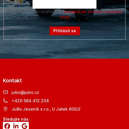
Vložením e-mailu souhlasíte s
podmínkami ochrany osobních
údajů
Přihlásit se
Kontakt
jubo
@
jubo.cz
+420 584 412 234
JuBo Jeseník s.r.o., U Jatek 600/2
Sledujte nás