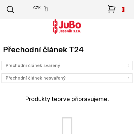
Přejít
NÁKU
CZK
na
obsah
KOŠÍK
Přechodní článek T24
Přechodní článek svařený
Přechodní článek nesvařený
Produkty teprve připravujeme.