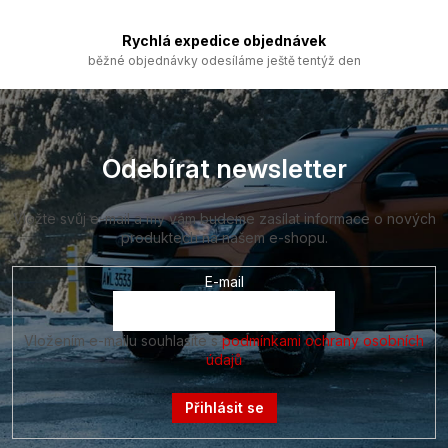
Rychlá expedice objednávek
běžné objednávky odesíláme ještě tentýž den
Z
á
p
a
Odebírat newsletter
t
í
Vložte svůj e-mail a my vám budeme zasílat informace o nových
produktech na našem e-shopu.
E-mail
Vložením e-mailu souhlasíte s
podmínkami ochrany osobních
údajů
Přihlásit se