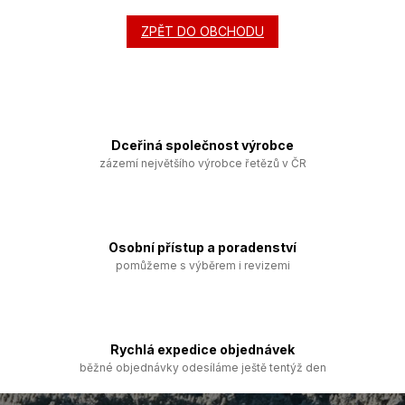
ZPĚT DO OBCHODU
Dceřiná společnost výrobce
zázemí největšího výrobce řetězů v ČR
Osobní přístup a poradenství
pomůžeme s výběrem i revizemi
Rychlá expedice objednávek
běžné objednávky odesíláme ještě tentýž den
Z