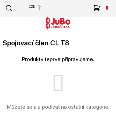
Přejít
NÁKU
CZK
na
obsah
KOŠÍK
Spojovací člen CL T8
Produkty teprve připravujeme.
Můžete se ale podívat na ostatní kategorie.