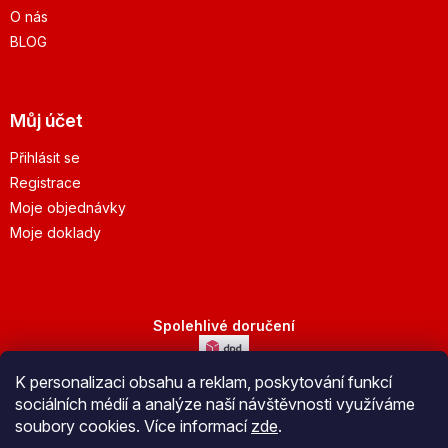
O nás
BLOG
Můj účet
Přihlásit se
Registrace
Moje objednávky
Moje doklady
Spolehlivé doručení
K personalizaci obsahu a reklam, poskytování funkcí
Bezpečná platba
sociálních médií a analýze naší návštěvnosti využíváme
soubory cookies. Více informací
zde
.