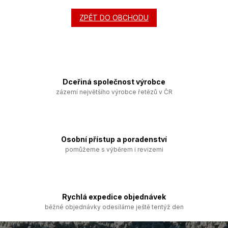
ZPĚT DO OBCHODU
Dceřiná společnost výrobce
zázemí největšího výrobce řetězů v ČR
Osobní přístup a poradenství
pomůžeme s výběrem i revizemi
Rychlá expedice objednávek
běžné objednávky odesíláme ještě tentýž den
Z