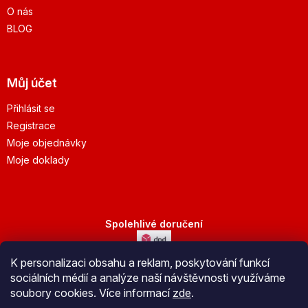
O nás
BLOG
Můj účet
Přihlásit se
Registrace
Moje objednávky
Moje doklady
Spolehlivé doručení
K personalizaci obsahu a reklam, poskytování funkcí
Bezpečná platba
sociálních médií a analýze naší návštěvnosti využíváme
soubory cookies. Více informací
zde
.