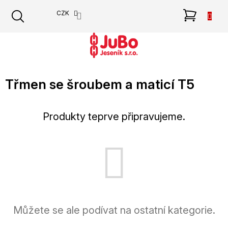
Přejít
NÁKU
CZK
na
obsah
KOŠÍK
Třmen se šroubem a maticí T5
Produkty teprve připravujeme.
Můžete se ale podívat na ostatní kategorie.