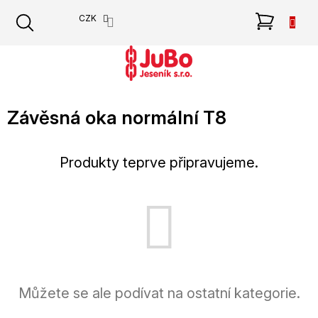
Přejít
NÁKU
CZK
na
obsah
KOŠÍK
Závěsná oka normální T8
Produkty teprve připravujeme.
Můžete se ale podívat na ostatní kategorie.