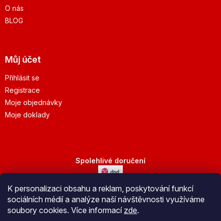
O nás
BLOG
Můj účet
Přihlásit se
Registrace
Moje objednávky
Moje doklady
Spolehlivé doručení
K personalizaci obsahu a reklam, poskytování funkcí
Bezpečná platba
sociálních médií a analýze naší návštěvnosti využíváme
soubory cookies. Více informací
zde
.