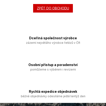
ZPĚT DO OBCHODU
Dceřiná společnost výrobce
zázemí největšího výrobce řetězů v ČR
Osobní přístup a poradenství
pomůžeme s výběrem i revizemi
Rychlá expedice objednávek
běžné objednávky odesíláme ještě tentýž den
Z