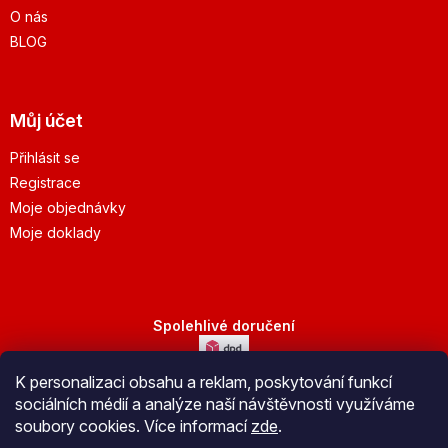
O nás
BLOG
Můj účet
Přihlásit se
Registrace
Moje objednávky
Moje doklady
Spolehlivé doručení
K personalizaci obsahu a reklam, poskytování funkcí
Bezpečná platba
sociálních médií a analýze naší návštěvnosti využíváme
soubory cookies. Více informací
zde
.