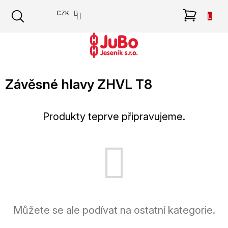
Přejít
NÁKU
CZK
na
obsah
KOŠÍK
Závěsné hlavy ZHVL T8
Produkty teprve připravujeme.
Můžete se ale podívat na ostatní kategorie.