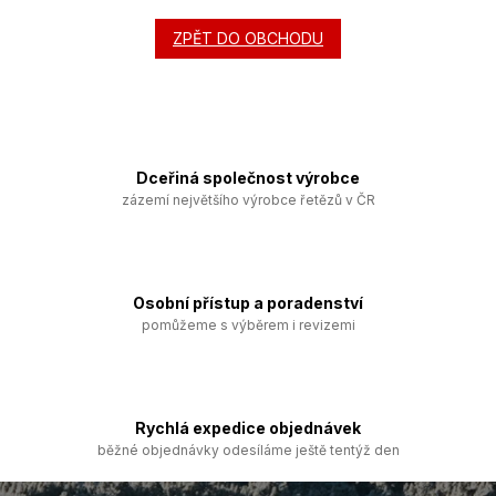
ZPĚT DO OBCHODU
Dceřiná společnost výrobce
zázemí největšího výrobce řetězů v ČR
Osobní přístup a poradenství
pomůžeme s výběrem i revizemi
Rychlá expedice objednávek
běžné objednávky odesíláme ještě tentýž den
Z