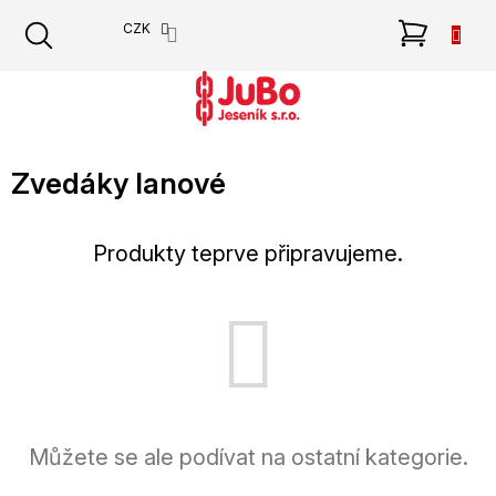
Přejít
NÁKU
CZK
na
obsah
KOŠÍK
Zvedáky lanové
Produkty teprve připravujeme.
Můžete se ale podívat na ostatní kategorie.