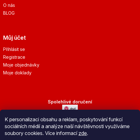
O nás
BLOG
Můj účet
Přihlásit se
Registrace
Moje objednávky
Moje doklady
Spolehlivé doručení
K personalizaci obsahu a reklam, poskytování funkcí
Bezpečná platba
sociálních médií a analýze naší návštěvnosti využíváme
soubory cookies. Více informací
zde
.