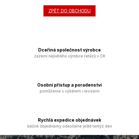
ZPĚT DO OBCHODU
Dceřiná společnost výrobce
zázemí největšího výrobce řetězů v ČR
Osobní přístup a poradenství
pomůžeme s výběrem i revizemi
Rychlá expedice objednávek
běžné objednávky odesíláme ještě tentýž den
Z