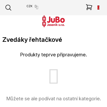
Přejít
NÁKU
CZK
na
obsah
KOŠÍK
Zvedáky řehtačkové
Produkty teprve připravujeme.
Můžete se ale podívat na ostatní kategorie.