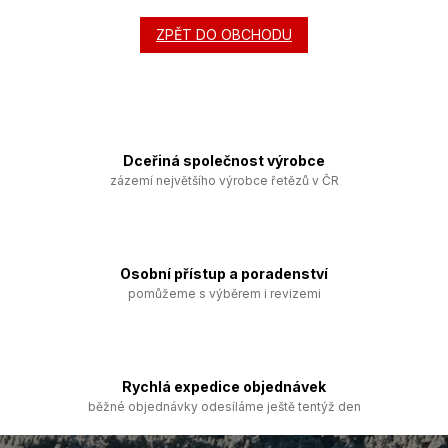
ZPĚT DO OBCHODU
Dceřiná společnost výrobce
zázemí největšího výrobce řetězů v ČR
Osobní přístup a poradenství
pomůžeme s výběrem i revizemi
Rychlá expedice objednávek
běžné objednávky odesíláme ještě tentýž den
Z