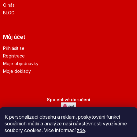
O nás
BLOG
Můj účet
Přihlásit se
Registrace
Moje objednávky
Moje doklady
Spolehlivé doručení
K personalizaci obsahu a reklam, poskytování funkcí
Bezpečná platba
sociálních médií a analýze naší návštěvnosti využíváme
soubory cookies. Více informací
zde
.