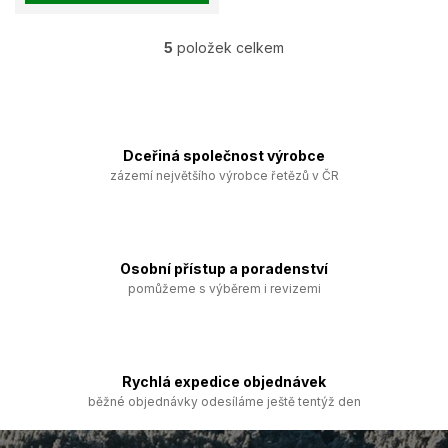
5
položek celkem
O
v
l
á
d
a
Dceřiná společnost výrobce
c
zázemí největšího výrobce řetězů v ČR
í
p
r
v
k
Osobní přístup a poradenství
y
pomůžeme s výběrem i revizemi
v
ý
p
i
s
Rychlá expedice objednávek
u
běžné objednávky odesíláme ještě tentýž den
Z