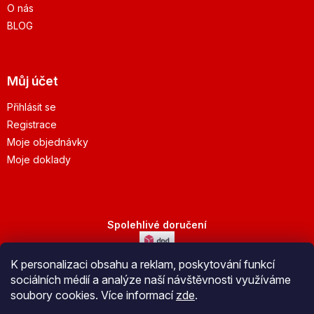
O nás
BLOG
Můj účet
Přihlásit se
Registrace
Moje objednávky
Moje doklady
Spolehlivé doručení
K personalizaci obsahu a reklam, poskytování funkcí
Bezpečná platba
sociálních médií a analýze naší návštěvnosti využíváme
soubory cookies. Více informací
zde
.