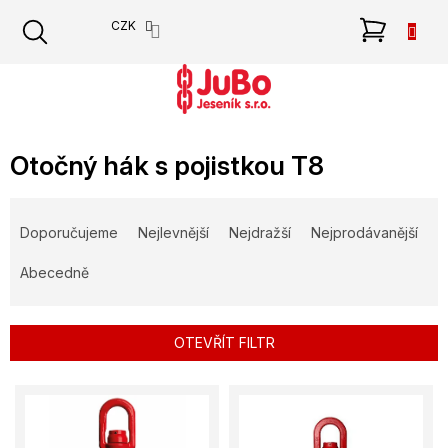
Přejít
NÁKU
CZK
na
obsah
KOŠÍK
Otočný hák s pojistkou T8
Ř
a
Doporučujeme
Nejlevnější
Nejdražší
Nejprodávanější
z
e
Abecedně
n
í
p
OTEVŘÍT FILTR
r
o
V
d
ý
u
p