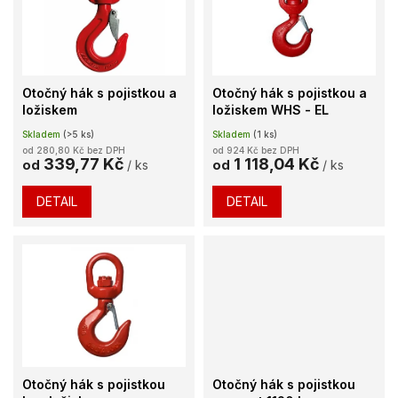
k
i
t
s
ů
p
r
o
Otočný hák s pojistkou a
Otočný hák s pojistkou a
d
ložiskem
ložiskem WHS - EL
u
Skladem
(>5 ks)
Skladem
(1 ks)
k
od 280,80 Kč bez DPH
od 924 Kč bez DPH
t
339,77 Kč
1 118,04 Kč
od
/ ks
od
/ ks
ů
DETAIL
DETAIL
Otočný hák s pojistkou
Otočný hák s pojistkou