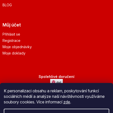
BLOG
Můj účet
Přihlásit se
Registrace
Moje objednávky
Moje doklady
Spolehlivé doručení
K personalizaci obsahu a reklam, poskytování funkcí
Bezpečná platba
sociálních médií a analýze naší návštěvnosti využíváme
soubory cookies. Více informací
zde
.