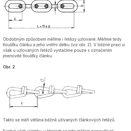
Obdobným způsobem měříme i řetězy uzlované. Měříme tedy
tloušťku článku a jeho vnitřní délku (viz obr. 2). V běžné praxi si
však u uzlovaných řetězů vystačíme pouze s označením
jmenovité tloušťky článku.
Obr. 2
Takto se měří většina běžně užívaných článkových řetězů.
Existují však výjimky, u kterých se tato měření nepoužívají.