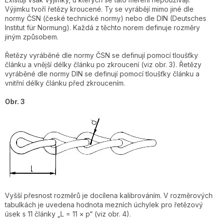
Výjimku tvoří řetězy kroucené. Ty se vyrábějí mimo jiné dle
normy ČSN (české technické normy) nebo dle DIN (Deutsches
Institut für Normung). Každá z těchto norem definuje rozměry
jiným způsobem.
Řetězy vyráběné dle normy ČSN se definují pomocí tloušťky
článku a vnější délky článku po zkroucení (viz obr. 3). Řetězy
vyráběné dle normy DIN se definují pomocí tloušťky článku a
vnitřní délky článku před zkroucením.
Obr. 3
Vyšší přesnost rozměrů je docílena kalibrováním. V rozměrových
tabulkách je uvedena hodnota mezních úchylek pro řetězový
úsek s 11 články „L = 11 × p“ (viz obr. 4).