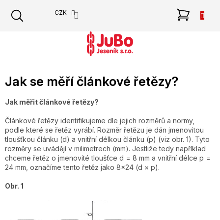
Přejít
NÁKU
CZK
na
obsah
KOŠÍK
Jak se měří článkové řetězy?
Jak měřit článkové řetězy?
Článkové řetězy identifikujeme dle jejich rozměrů a normy,
podle které se řetěz vyrábí. Rozměr řetězu je dán jmenovitou
tloušťkou článku (d) a vnitřní délkou článku (p) (viz obr. 1). Tyto
rozměry se uvádějí v milimetrech (mm). Jestliže tedy například
chceme řetěz o jmenovité tloušťce d = 8 mm a vnitřní délce p =
24 mm, označíme tento řetěz jako 8x24 (d × p).
Obr. 1