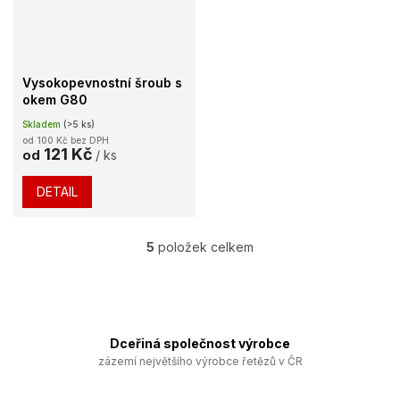
Vysokopevnostní šroub s
okem G80
Skladem
(>5 ks)
od 100 Kč bez DPH
121 Kč
od
/ ks
DETAIL
5
položek celkem
O
v
l
á
d
a
Dceřiná společnost výrobce
c
zázemí největšího výrobce řetězů v ČR
í
p