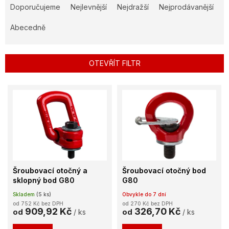
a
Doporučujeme
Nejlevnější
Nejdražší
Nejprodávanější
z
e
Abecedně
n
í
p
OTEVŘÍT FILTR
r
o
V
d
ý
u
p
k
i
t
s
ů
p
r
o
Šroubovací otočný a
Šroubovací otočný bod
d
sklopný bod G80
G80
u
Skladem
(5 ks)
Obvykle do 7 dní
k
od 752 Kč bez DPH
od 270 Kč bez DPH
t
909,92 Kč
326,70 Kč
od
/ ks
od
/ ks
ů