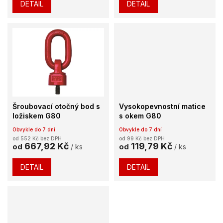
DETAIL
DETAIL
Šroubovací otočný bod s
Vysokopevnostní matice
ložiskem G80
s okem G80
Obvykle do 7 dní
Obvykle do 7 dní
od 552 Kč bez DPH
od 99 Kč bez DPH
667,92 Kč
119,79 Kč
od
/ ks
od
/ ks
DETAIL
DETAIL