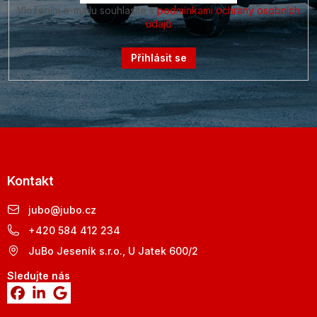
Vložením e-mailu souhlasíte s
podmínkami ochrany osobních
údajů
Přihlásit se
Kontakt
jubo
@
jubo.cz
+420 584 412 234
JuBo Jeseník s.r.o., U Jatek 600/2
Sledujte nás