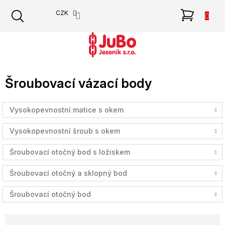
Přejít
NÁKU
CZK
na
obsah
KOŠÍK
Šroubovací vázací body
Vysokopevnostní matice s okem
Vysokopevnostní šroub s okem
Šroubovací otočný bod s ložiskem
Šroubovací otočný a sklopný bod
Šroubovací otočný bod
Ř