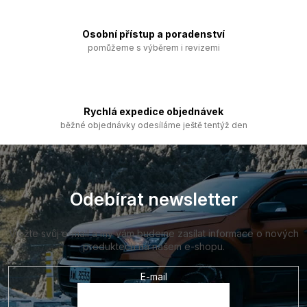
r
v
k
Osobní přístup a poradenství
y
pomůžeme s výběrem i revizemi
v
ý
p
i
s
Rychlá expedice objednávek
u
běžné objednávky odesíláme ještě tentýž den
Z
á
p
a
Odebírat newsletter
t
í
Vložte svůj e-mail a my vám budeme zasílat informace o nových
produktech na našem e-shopu.
E-mail