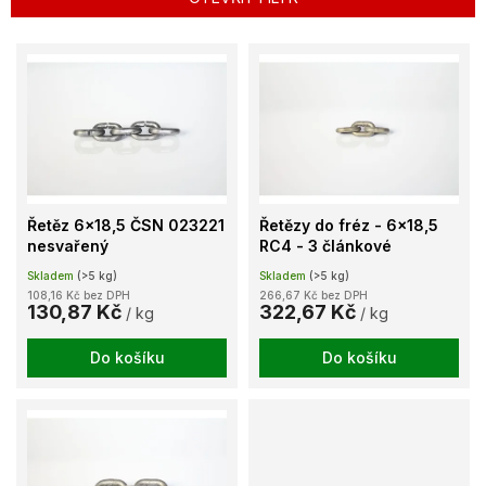
r
o
V
d
ý
u
p
k
i
t
s
ů
p
r
o
Řetěz 6x18,5 ČSN 023221
Řetězy do fréz - 6x18,5
d
nesvařený
RC4 - 3 článkové
u
Skladem
(>5 kg)
Skladem
(>5 kg)
k
108,16 Kč bez DPH
266,67 Kč bez DPH
t
130,87 Kč
322,67 Kč
/ kg
/ kg
ů
Do košíku
Do košíku