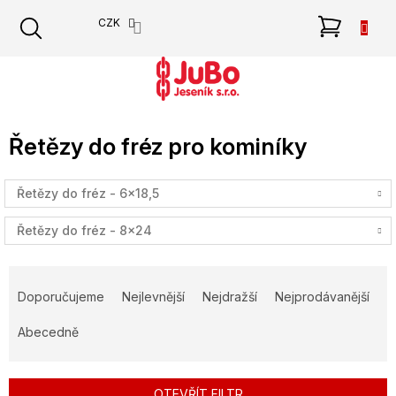
Přejít
NÁKU
CZK
na
obsah
KOŠÍK
Řetězy do fréz pro kominíky
Řetězy do fréz - 6x18,5
Řetězy do fréz - 8x24
Ř
a
Doporučujeme
Nejlevnější
Nejdražší
Nejprodávanější
z
e
Abecedně
n
í
p
OTEVŘÍT FILTR