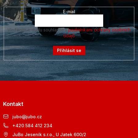
E-mail
Vložením e-mailu souhlasíte s
podmínkami ochrany osobních
údajů
Přihlásit se
Kontakt
jubo
@
jubo.cz
+420 584 412 234
JuBo Jeseník s.r.o., U Jatek 600/2