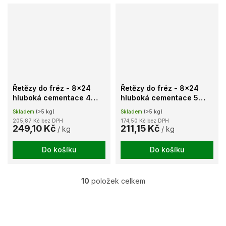
Řetězy do fréz - 8x24
Řetězy do fréz - 8x24
hluboká cementace 4
hluboká cementace 5
článkové
článkové
Skladem
(>5 kg)
Skladem
(>5 kg)
205,87 Kč bez DPH
174,50 Kč bez DPH
249,10 Kč
211,15 Kč
/ kg
/ kg
Do košíku
Do košíku
10
položek celkem
O
v
l
á
d