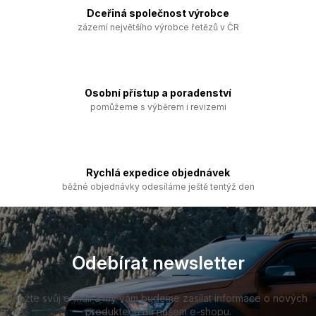
a
Dceřiná společnost výrobce
c
zázemí největšího výrobce řetězů v ČR
í
p
r
v
k
Osobní přístup a poradenství
y
pomůžeme s výběrem i revizemi
v
ý
p
i
s
Rychlá expedice objednávek
u
běžné objednávky odesíláme ještě tentýž den
Z
á
p
a
Odebírat newsletter
t
í
Vložte svůj e-mail a my vám budeme zasílat informace o nových
produktech na našem e-shopu.