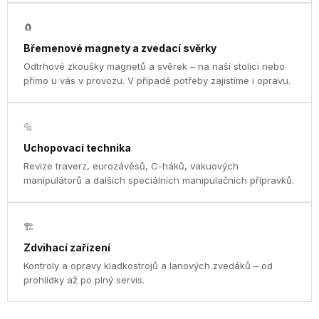
🧲
Břemenové magnety a zvedací svěrky
Odtrhové zkoušky magnetů a svěrek – na naší stolici nebo
přímo u vás v provozu. V případě potřeby zajistíme i opravu.
🔩
Uchopovací technika
Revize traverz, eurozávěsů, C-háků, vakuových
manipulátorů a dalších speciálních manipulačních přípravků.
🏗
Zdvihací zařízení
Kontroly a opravy kladkostrojů a lanových zvedáků – od
prohlídky až po plný servis.