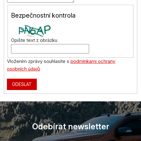
Bezpečnostní kontrola
Opište text z obrázku
Vložením zprávy souhlasíte s
podmínkami ochrany
osobních údajů
ODESLAT
Z
á
p
a
Odebírat newsletter
t
í