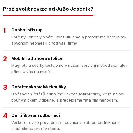
Proč zvolit revize od JuBo Jeseník?
1
Osobní přístup
Potřeby kontroly s vámi konzultujeme a probereme postup tak,
abychom neomezili chod vaší firmy.
2
Mobilní odtrhová stolice
Magnety a svěrky testujeme v našem servisním středisku, ale i
přímo u vás na místě.
3
Defektoskopické zkoušky
U vázacích řetězů odhalíme i skryté mikrotrhliny, které nejsou
pouhým okem viditelné, a předejdeme fatálním nehodám.
4
Certifikovaní odborníci
Veškeré revize provádějí pracovníci s platnou certifikací a
dlouholetou praxí v oboru.