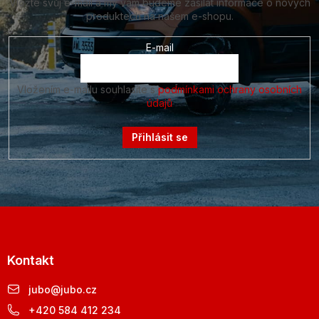
Vložte svůj e-mail a my vám budeme zasílat informace o nových
produktech na našem e-shopu.
E-mail
Vložením e-mailu souhlasíte s
podmínkami ochrany osobních
údajů
Přihlásit se
Kontakt
jubo
@
jubo.cz
+420 584 412 234