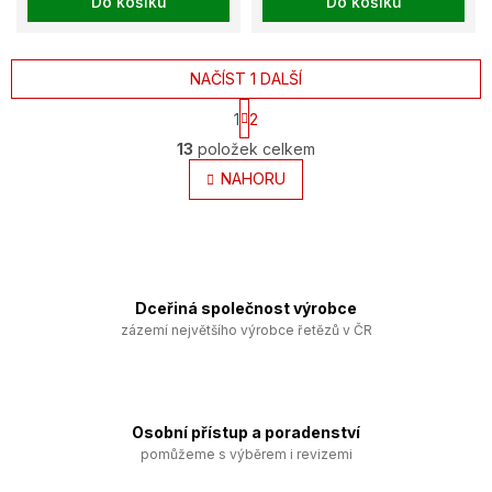
Do košíku
Do košíku
NAČÍST 1 DALŠÍ
S
1
2
t
O
r
13
položek celkem
v
á
l
NAHORU
n
k
á
o
d
v
a
á
c
n
í
í
p
Dceřiná společnost výrobce
r
zázemí největšího výrobce řetězů v ČR
v
k
y
v
ý
Osobní přístup a poradenství
p
pomůžeme s výběrem i revizemi
i