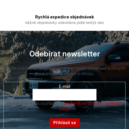
s
u
Rychlá expedice objednávek
běžné objednávky odesíláme ještě tentýž den
Z
á
p
a
Odebírat newsletter
t
í
Vložte svůj e-mail a my vám budeme zasílat informace o nových
produktech na našem e-shopu.
E-mail
Vložením e-mailu souhlasíte s
podmínkami ochrany osobních
údajů
Přihlásit se