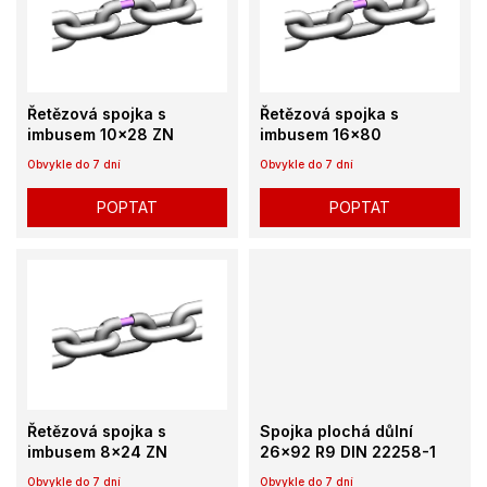
k
i
t
s
ů
p
r
o
Řetězová spojka s
Řetězová spojka s
d
imbusem 10x28 ZN
imbusem 16x80
u
Obvykle do 7 dní
Obvykle do 7 dní
k
t
POPTAT
POPTAT
ů
Řetězová spojka s
Spojka plochá důlní
imbusem 8x24 ZN
26x92 R9 DIN 22258-1
Obvykle do 7 dní
Obvykle do 7 dní