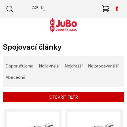
Přejít
NÁKU
CZK
na
obsah
KOŠÍK
Spojovací články
Ř
a
Doporučujeme
Nejlevnější
Nejdražší
Nejprodávanější
z
e
Abecedně
n
í
p
OTEVŘÍT FILTR
r
o
V
d
ý
u
p