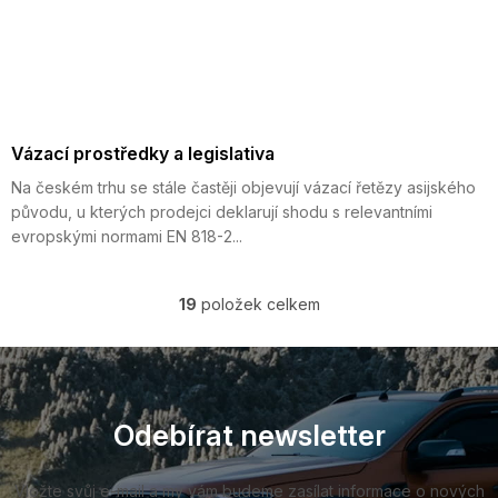
Vázací prostředky a legislativa
Na českém trhu se stále častěji objevují vázací řetězy asijského
původu, u kterých prodejci deklarují shodu s relevantními
evropskými normami EN 818-2...
19
položek celkem
O
v
l
Z
á
á
d
p
a
a
Odebírat newsletter
c
t
í
í
p
Vložte svůj e-mail a my vám budeme zasílat informace o nových