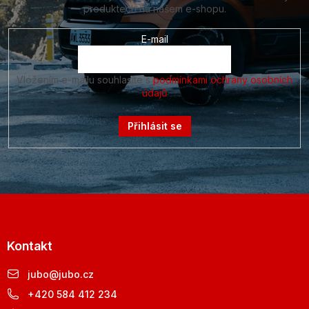
r
produktech na našem e-shopu.
v
k
E-mail
y
v
ý
Vložením e-mailu souhlasíte s
podmínkami ochrany osobních
p
údajů
i
s
u
Přihlásit se
Kontakt
jubo
@
jubo.cz
+420 584 412 234