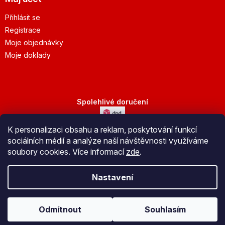
Přihlásit se
Registrace
Moje objednávky
Moje doklady
Spolehlivé doručení
K personalizaci obsahu a reklam, poskytování funkcí
Bezpečná platba
sociálních médií a analýze naší návštěvnosti využíváme
soubory cookies. Více informací
zde
.
Nastavení
Vytvořil Shoptet
Odmítnout
Souhlasím
Copyright 2026
JuBo Jeseník s.r.o.
. Všechna práva vyhrazena.
Upravit nastavení cookies