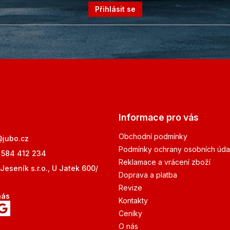
Přihlásit se
Informace pro vás
Obchodní podmínky
@
jubo.cz
Podmínky ochrany osobních úda
 584 412 234
Reklamace a vrácení zboží
Jeseník s.r.o., U Jatek 600/
Doprava a platba
Revize
nás
Kontakty
Ceníky
O nás