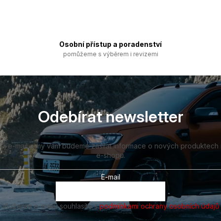
Osobní přístup a poradenství
pomůžeme s výběrem i revizemi
Odebírat newsletter
vůj e-mail a my vám budeme zasílat informace o nových produktech
e-shopu.
E-mail
Vložením e-mailu souhlasíte s
podmínkami ochrany osobních údajů