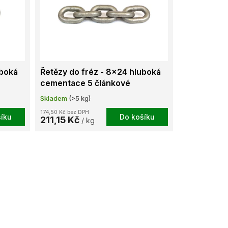
uboká
Řetězy do fréz - 8x24 hluboká
cementace 5 článkové
Skladem
(>5 kg)
174,50 Kč bez DPH
íku
Do košíku
211,15 Kč
/ kg