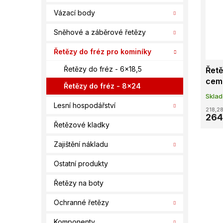
í
s
o
Vázací body
p
p
d
a
r
u
Sněhové a záběrové řetězy
n
o
k
e
d
t
Řetězy do fréz pro kominíky
l
u
ů
Řetězy do fréz - 6x18,5
Řetě
k
cem
t
Řetězy do fréz - 8x24
ů
Skla
Lesní hospodářství
218,28
264
Řetězové kladky
Zajištění nákladu
Ostatní produkty
Řetězy na boty
Ochranné řetězy
Komponenty