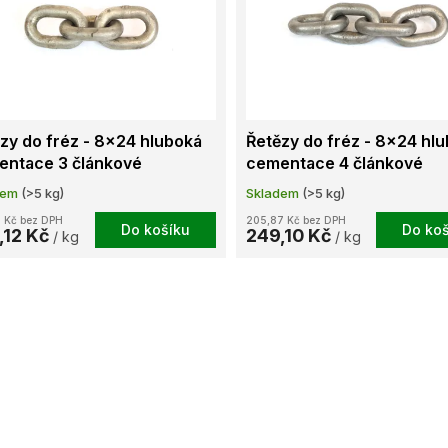
zy do fréz - 8x24 hluboká
Řetězy do fréz - 8x24 hl
entace 3 článkové
cementace 4 článkové
dem
(>5 kg)
Skladem
(>5 kg)
 Kč bez DPH
205,87 Kč bez DPH
Do košíku
Do koš
,12 Kč
249,10 Kč
/ kg
/ kg
O
v
l
á
d
a
c
í
p