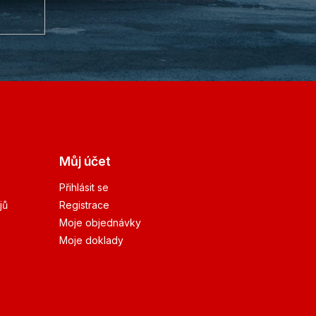
Můj účet
Přihlásit se
jů
Registrace
Moje objednávky
Moje doklady