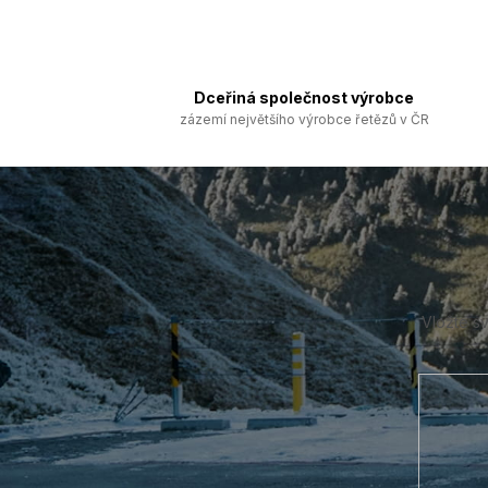
Dceřiná společnost výrobce
zázemí největšího výrobce řetězů v ČR
Z
á
p
a
t
í
Vložte s