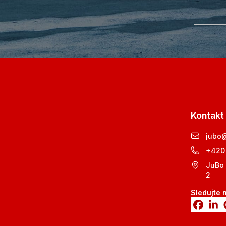
Kontakt
jubo
+420
JuBo 
2
Sledujte 