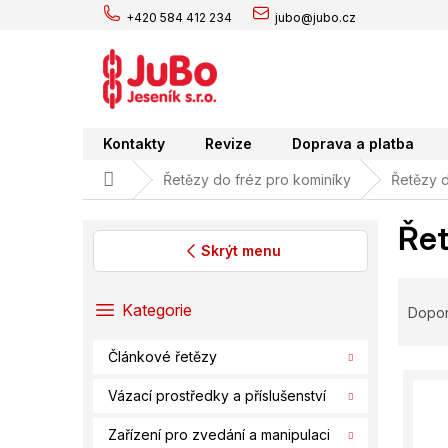
Přejít
+420 584 412 234
jubo@jubo.cz
na
obsah
Kontakty
Revize
Doprava a platba
Domů
Řetězy do fréz pro kominíky
Řetězy d
Řet
Skrýt menu
P
Ř
o
a
Přeskočit
Kategorie
Dopo
s
kategorie
z
t
e
Článkové řetězy
r
V
n
a
ý
í
Vázací prostředky a příslušenství
n
p
p
n
Zařízení pro zvedání a manipulaci
i
r