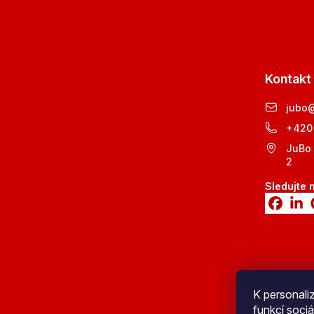
Kontakt
jubo
+420
JuBo 
2
Sledujte 
K personali
funkcí sociá