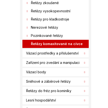
í
Řetězy zkoušené
p
Řetězy vysokopevnostní
a
n
Řetězy pro kladkostroje
e
Nerezové řetězy
l
Pozinkované řetězy
Řetězy komaxitované na cívce
Vázací prostředky a příslušenství
Zařízení pro zvedání a manipulaci
Vázací body
Sněhové a záběrové řetězy
Řetězy do fréz pro kominíky
Lesní hospodářství