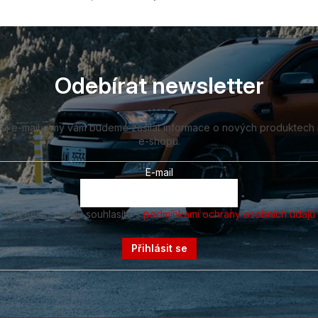
Odebírat newsletter
vůj e-mail a my vám budeme zasílat informace o nových produktech
e-shopu.
E-mail
Vložením e-mailu souhlasíte s
podmínkami ochrany osobních údajů
Přihlásit se