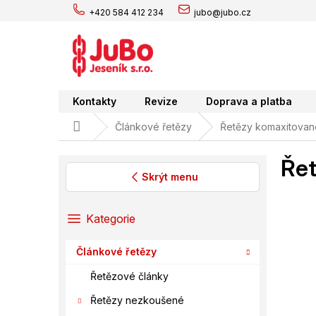
Přejít
+420 584 412 234
jubo@jubo.cz
na
obsah
Kontakty
Revize
Doprava a platba
Domů
Článkové řetězy
Řetězy komaxitovan
Řet
Skrýt menu
P
o
Přeskočit
Kategorie
s
kategorie
t
Článkové řetězy
r
a
Řetězové články
n
Řetězy nezkoušené
n