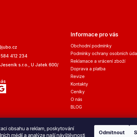
Informace pro vás
Obchodní podmínky
@
jubo.cz
Podmínky ochrany osobních úda
 584 412 234
Reklamace a vrácení zboží
Jeseník s.r.o., U Jatek 600/
Doprava a platba
Revize
nás
Kontakty
Ceníky
O nás
BLOG
zaci obsahu a reklam, poskytování
Odmítnout
S
lních médií a analýze naší návštěvnosti