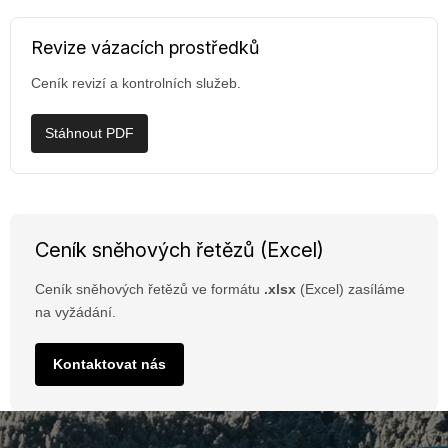
Revize vázacích prostředků
Ceník revizí a kontrolních služeb.
Stáhnout PDF
Ceník sněhových řetězů (Excel)
Ceník sněhových řetězů ve formátu
.xlsx
(Excel) zasíláme
na vyžádání.
Kontaktovat nás
Z
á