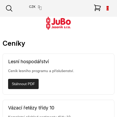
Přejít
NÁKU
CZK
na
obsah
KOŠÍK
Ceníky
Lesní hospodářství
Ceník lesního programu a příslušenství.
Stáhnout PDF
Vázací řetězy třídy 10